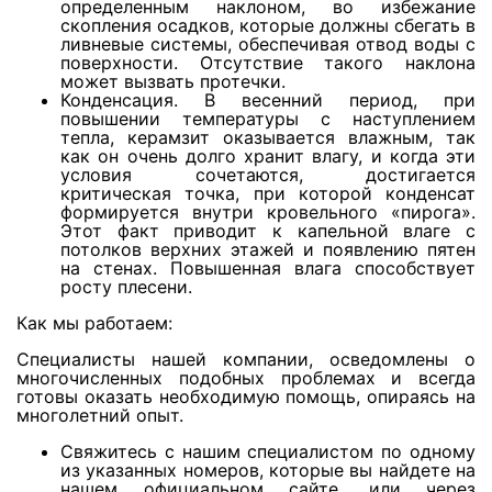
определенным наклоном, во избежание
скопления осадков, которые должны сбегать в
ливневые системы, обеспечивая отвод воды с
поверхности. Отсутствие такого наклона
Просушка паркета
может вызвать протечки.
Конденсация. В весенний период, при
повышении температуры с наступлением
Просушка керамогранита
тепла, керамзит оказывается влажным, так
как он очень долго хранит влагу, и когда эти
условия сочетаются, достигается
критическая точка, при которой конденсат
Просушка мрамора
формируется внутри кровельного «пирога».
Этот факт приводит к капельной влаге с
потолков верхних этажей и появлению пятен
на стенах. Повышенная влага способствует
Просушка колонн
росту плесени.
Как мы работаем:
Просушка стен из силикатного кирпича
Специалисты нашей компании, осведомлены о
многочисленных подобных проблемах и всегда
готовы оказать необходимую помощь, опираясь на
Просушка потолков из гипрока
многолетний опыт.
Свяжитесь с нашим специалистом по одному
из указанных номеров, которые вы найдете на
Просушка потолков из дранки
нашем официальном сайте, или через