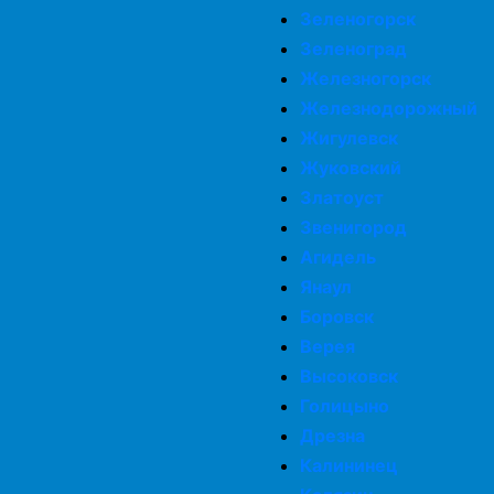
Зеленогорск
Зеленоград
Железногорск
Железнодорожный
Жигулевск
Жуковский
Златоуст
Звенигород
Агидель
Янаул
Боровск
Верея
Высоковск
Голицыно
Дрезна
Калининец