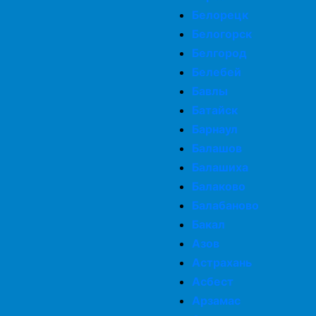
Белорецк
Белогорск
Белгород
Белебей
Бавлы
Батайск
Барнаул
Балашов
Балашиха
Балаково
Балабаново
Бакал
Азов
Астрахань
Асбест
Арзамас