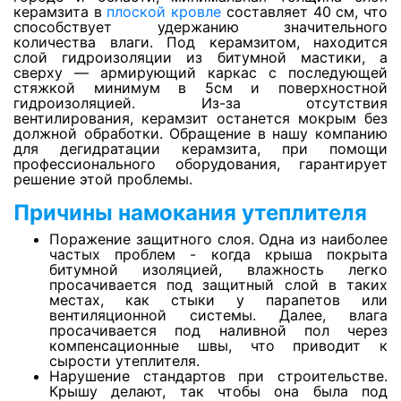
керамзита в
плоской кровле
составляет 40 см, что
способствует удержанию значительного
количества влаги. Под керамзитом, находится
Просушка керамической плитки
слой гидроизоляции из битумной мастики, а
сверху — армирующий каркас с последующей
стяжкой минимум в 5см и поверхностной
гидроизоляцией. Из-за отсутствия
Просушка стен из гипрока
вентилирования, керамзит останется мокрым без
должной обработки. Обращение в нашу компанию
для дегидратации керамзита, при помощи
профессионального оборудования, гарантирует
Просушка стен из пазогребня
решение этой проблемы.
Причины намокания утеплителя
Просушка стен из пеноблоков
Поражение защитного слоя. Одна из наиболее
частых проблем - когда крыша покрыта
битумной изоляцией, влажность легко
Просушка кирпичных стен
просачивается под защитный слой в таких
местах, как стыки у парапетов или
вентиляционной системы. Далее, влага
просачивается под наливной пол через
Просушка деревянного потолка
компенсационные швы, что приводит к
сырости утеплителя.
Нарушение стандартов при строительстве.
Крышу делают, так чтобы она была под
Просушка ламината