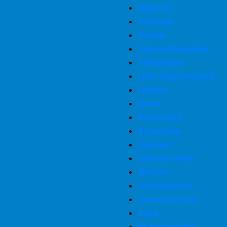
Иркутск
Хотково
Химки
Ханты-Мансийск
Хабаровск
Гусь-Хрустальный
Губкин
Грязи
Евпатория
Ессентуки
Энгельс
Еманжелинск
Элиста
Электроугли
Электросталь
Елец
Екатеринбург