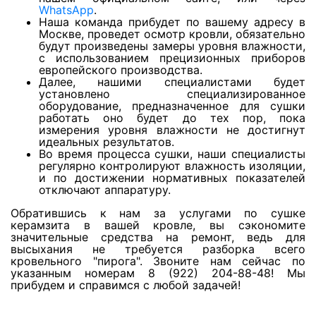
WhatsApp
.
Наша команда прибудет по вашему адресу в
Москве, проведет осмотр кровли, обязательно
Просушка реечных потолков
будут произведены замеры уровня влажности,
с использованием прецизионных приборов
европейского производства.
Далее, нашими специалистами будет
Просушка крыш после задувания снега и
установлено специализированное
дождя через софиты
оборудование, предназначенное для сушки
работать оно будет до тех пор, пока
измерения уровня влажности не достигнут
идеальных результатов.
Сушка утеплителя в скатной кровле
Во время процесса сушки, наши специалисты
регулярно контролируют влажность изоляции,
и по достижении нормативных показателей
Просушка холодных чердаков и мансард
отключают аппаратуру.
Обратившись к нам за услугами по сушке
керамзита в вашей кровле, вы сэкономите
Сушка скатной кровли
значительные средства на ремонт, ведь для
высыхания не требуется разборка всего
кровельного "пирога". Звоните нам сейчас по
указанным номерам 8 (922) 204-88-48! Мы
Просушка плоской кровли
прибудем и справимся с любой задачей!