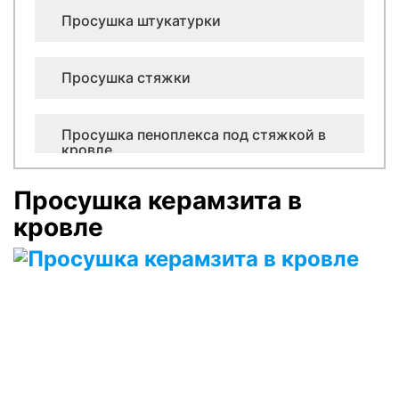
Просушка штукатурки
Просушка стяжки
Просушка пеноплекса под стяжкой в
кровле
Просушка керамзита в
Просушка керамзита в кровле
кровле
Просушка минеральной ваты в плоской
кровле
Просушка лифтовых шахт
Оценка ущерба после залива