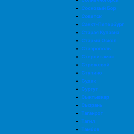
Солнечногорск
Сосновый Бор
Советск
Санкт-Петербург
Старая Купавна
Старый Оскол
Ставрополь
Стерлитамак
Стрежевой
Ступино
Судак
Сургут
Сыктывкар
Сызрань
Таганрог
Тагил
Тамбов