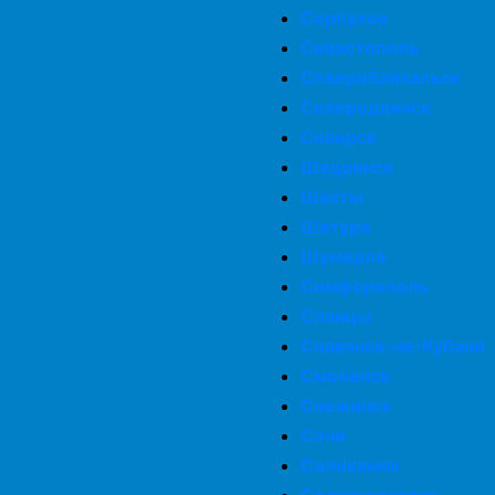
Серпухов
Севастополь
Северобайкальск
Северодвинск
Северск
Шадринск
Шахты
Шатура
Шумерля
Симферополь
Сланцы
Славянск-на-Кубани
Смоленск
Снежинск
Сочи
Соликамск