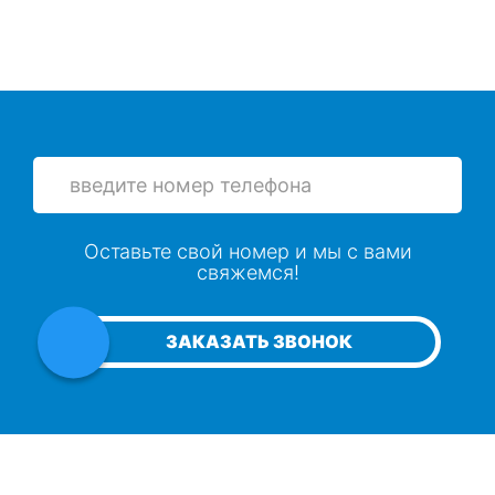
Устранение плесени
Откачка воды из подвалов и цоколей
Сушка натяжного потолка
Просушка бетонных потолков
Оставьте свой номер и мы с вами
свяжемся!
Просушка гаража
ЗАКАЗАТЬ ЗВОНОК
Просушка серверной
Осушение хранилищ и складов