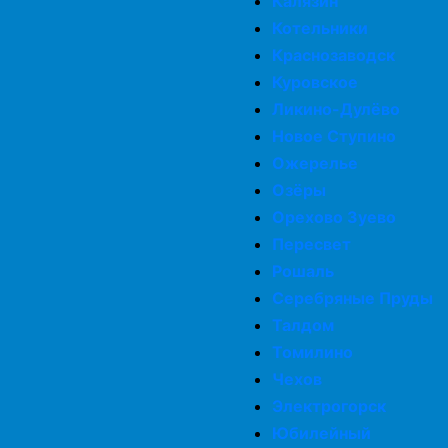
Калязин
Котельники
Краснозаводск
Куровское
Ликино-Дулёво
Новое Ступино
Ожерелье
Озёры
Орехово Зуево
Пересвет
Рошаль
Серебряные Пруды
Талдом
Томилино
Чехов
Электрогорск
Юбилейный