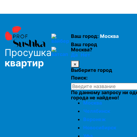
Просушка дома после зимы
Комплексная просушка дома
Ваш город:
Москва
Просушка фундамента
Ваш город
Москва?
Просушка
Да
Нет
квартир
Просушка подвалов и цоколей
×
Выберите город
Поиск:
Просушка мебели
По данному запросу ни од
города не найдено!
Осушение домов
Москва
Челябинск
Воронеж
Новосибирск
Уфа