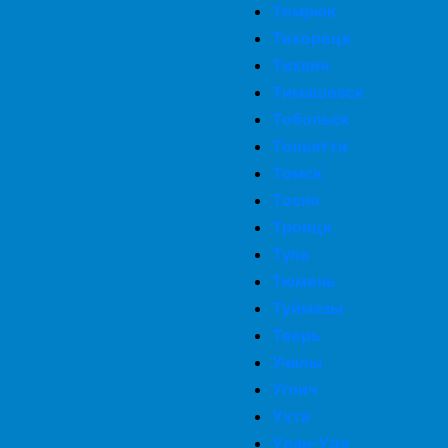
Темрюк
Тихорецк
Тихвин
Тимашевск
Тобольск
Тольятти
Томск
Тосно
Троицк
Тула
Тюмень
Туймазы
Тверь
Учалы
Углич
Ухта
Улан-Уде