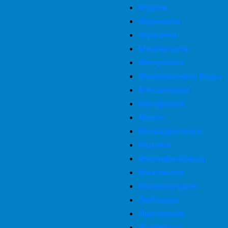
Муром
Мурманск
Можайск
Мончегорск
Минусинск
Минеральные Воды
Михайловка
Мичуринск
Миасс
Междуреченск
Мценск
Малоярославец
Махачкала
Магнитогорск
Люберцы
Лыткарино
Луховицы