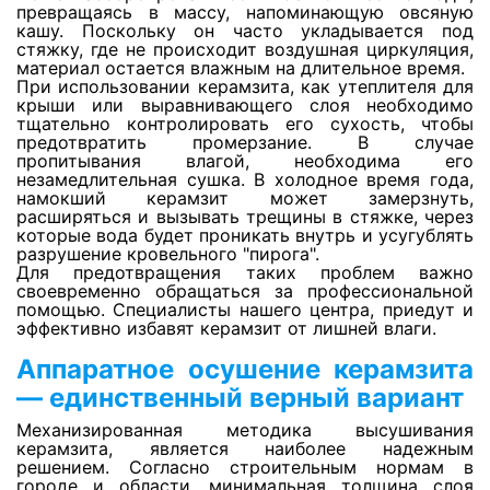
превращаясь в массу, напоминающую овсяную
кашу. Поскольку он часто укладывается под
стяжку, где не происходит воздушная циркуляция,
Просушка фальшполов
материал остается влажным на длительное время.
При использовании керамзита, как утеплителя для
крыши или выравнивающего слоя необходимо
тщательно контролировать его сухость, чтобы
Просушка кварц-винила
предотвратить промерзание. В случае
пропитывания влагой, необходима его
незамедлительная сушка. В холодное время года,
намокший керамзит может замерзнуть,
Просушка утеплителя из стекловаты
расширяться и вызывать трещины в стяжке, через
которые вода будет проникать внутрь и усугублять
разрушение кровельного "пирога".
Для предотвращения таких проблем важно
Сушка ковролина
своевременно обращаться за профессиональной
помощью. Специалисты нашего центра, приедут и
эффективно избавят керамзит от лишней влаги.
Сушка линолеума
Аппаратное осушение керамзита
— единственный верный вариант
Просушка стяжки и плиты перекрытия
Механизированная методика высушивания
керамзита, является наиболее надежным
решением. Согласно строительным нормам в
Просушка деревянного пола
городе и области, минимальная толщина слоя