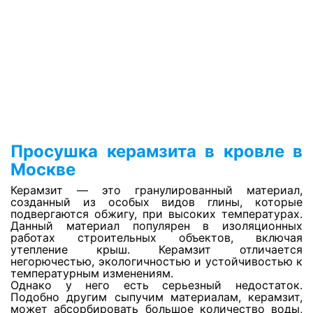
Просушка сауны
Просушка джакузи
Просушка бассейнов
Просушка керамзита в кровле в
Москве
Просушка утеплителя фасада
Керамзит — это гранулированный материал,
созданный из особых видов глины, которые
подвергаются обжигу, при высоких температурах.
Откачка воды с паркинга
Данный материал популярен в изоляционных
работах строительных объектов, включая
утепление крыш. Керамзит отличается
негорючестью, экологичностью и устойчивостью к
Откачка воды с пола
температурным изменениям.
Однако у него есть серьезный недостаток.
Подобно другим сыпучим материалам, керамзит,
Откачка воды с натяжных потолков
может абсорбировать большое количество воды,