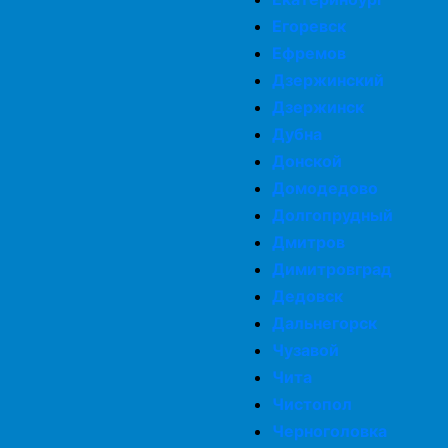
Егоревск
Ефремов
Дзержинский
Дзержинск
Дубна
Донской
Домодедово
Долгопрудный
Дмитров
Димитровград
Дедовск
Дальнегорск
Чузавой
Чита
Чистопол
Черноголовка