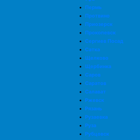
Пермь
Протвино
Приозерск
Прокопевск
Сергиев Посад
Сатка
Щелково
Щербинка
Саров
Саратов
Салават
Ржевск
Рязань
Рузаевка
Руза
Рубцовск