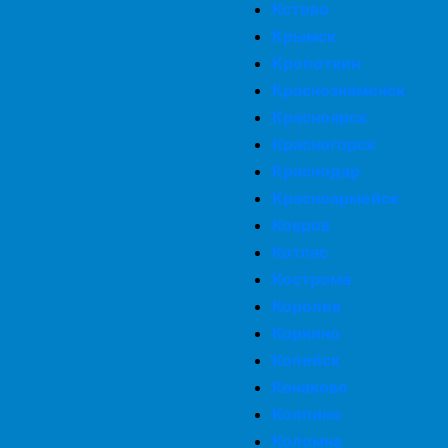
Кстово
Крымск
Кропоткин
Краснознаменск
Красноярск
Красногорск
Краснодар
Красноармейск
Ковров
Котлас
Кострома
Королев
Коркино
Копейск
Конаково
Колпино
Коломна