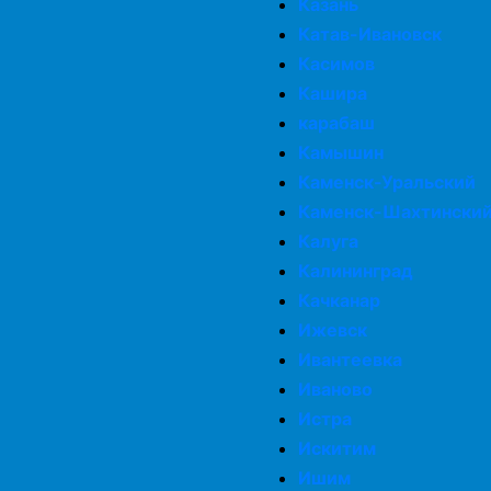
Казань
Катав-Ивановск
Касимов
Кашира
карабаш
Камышин
Каменск-Уральский
Каменск-Шахтински
Калуга
Калининград
Качканар
Ижевск
Ивантеевка
Иваново
Истра
Искитим
Ишим