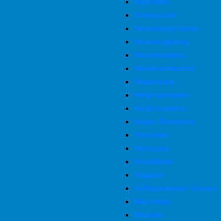
Фрязино
Феодосия
Нижневартовск
Нижнеудинск
Нижнекамск
Невинномысск
Нерюнгри
Нефтеюганск
Нефтекамск
Наро-Фоминск
Нальчик
Находка
Нахабино
Надым
Набережные Челны
Мытищи
Мыски