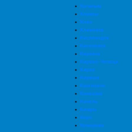
Когалым
Клинсы
Клин
Климовск
Кисловодск
Киселевск
Кировск
Кирово-Чепецк
Киров
Кириши
Кингисепп
Кинешма
Кинель
Кимры
Керч
Кемерово