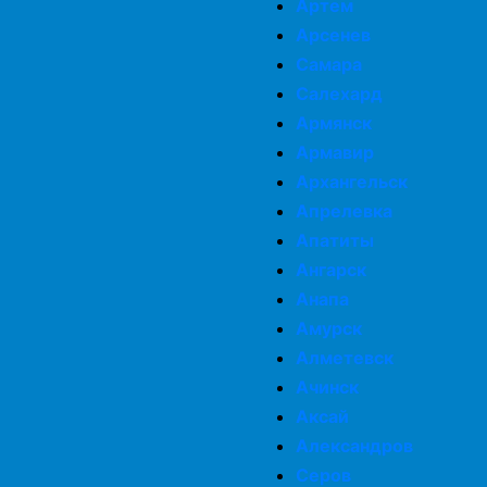
Артем
Арсенев
Самара
Салехард
Армянск
Армавир
Архангельск
Апрелевка
Апатиты
Ангарск
Анапа
Амурск
Алметевск
Ачинск
Аксай
Александров
Серов