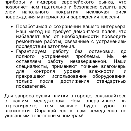
Просушка потолков из дранки
приборы у лидеров европейского рынка, что
позволяет нам тщательно и безопасно сушить все
слои напольного покрытия, исключая риск
повреждения материалов и зарождения плесени.
Просушка реечных потолков
Позаботимся о сохранении вашего интерьера.
Наш метод не требует демонтажа полов, что
избавляет вас от необходимости проводить
Просушка крыш после задувания снега и
ремонтные работы, связанные с устранением
дождя через софиты
последствий затопления.
Гарантируем работу без остановки, до
полного устранения проблемы. Мы не
оставляем работу незавершенной. Наши
Сушка утеплителя в скатной кровле
специалисты, применяют точные влагомеры
для контроля уровня влажности и
прекращают использование оборудования,
Просушка холодных чердаков и мансард
только после достижения стандартных
показателей.
Для запроса сушки плитки в городе, связывайтесь
Сушка скатной кровли
с нашим менеджером. Чем оперативнее вы
отреагируете, тем меньше будет урон от
влажности. Обращайтесь к нам немедленно по
указанным телефонным номерам!
Просушка плоской кровли