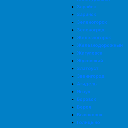
Зарайск
Заринск
Зеленогорск
Зеленоград
Железногорск
Железнодорожный
Жигулевск
Жуковский
Златоуст
Звенигород
Агидель
Янаул
Боровск
Верея
Высоковск
Голицыно