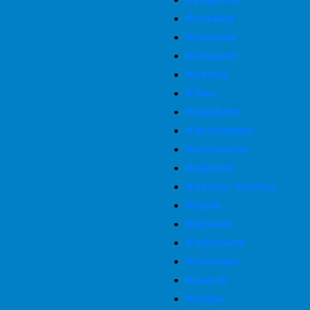
Колпино
Коломна
Когалым
Клинсы
Клин
Климовск
Кисловодск
Киселевск
Кировск
Кирово-Чепецк
Киров
Кириши
Кингисепп
Кинешма
Кинель
Кимры