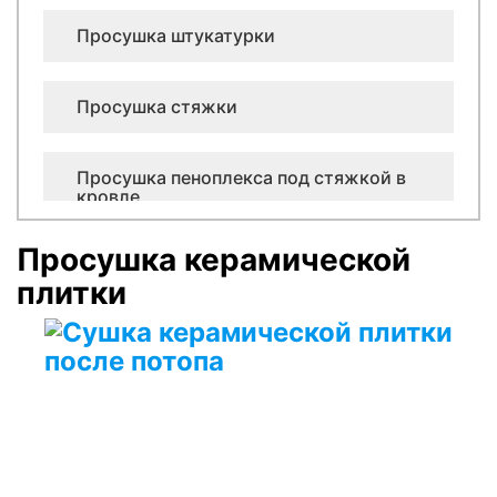
Просушка штукатурки
Просушка стяжки
Просушка пеноплекса под стяжкой в
кровле
Просушка керамической
Просушка керамзита в кровле
плитки
Просушка минеральной ваты в плоской
кровле
Просушка лифтовых шахт