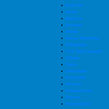
Искитим
Ишим
Иркутск
Хотково
Химки
Ханты-Мансийск
Хабаровск
Гусь-Хрустальный
Губкин
Грязи
Евпатория
Ессентуки
Энгельс
Еманжелинск
Элиста
Электроугли