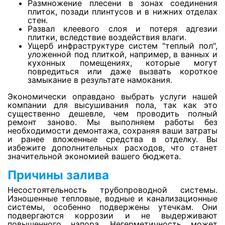
Просушка деревянного пола
Размножение плесени в зонах соединения
плиток, позади плинтусов и в нижних отделах
стен.
Развал клеевого слоя и потеря адгезии
Просушка керамической плитки
плитки, вследствие воздействия влаги.
Ущерб инфраструктуре систем "теплый пол",
уложенной под плиткой, например, в ванных и
кухонных помещениях, которые могут
Просушка стен из гипрока
повредиться или даже вызвать короткое
замыкание в результате намокания.
Экономически оправдано выбрать услуги нашей
Просушка стен из пазогребня
компании для высушивания пола, так как это
существенно дешевле, чем проводить полный
ремонт заново. Мы выполняем работы без
Просушка стен из пеноблоков
необходимости демонтажа, сохраняя ваши затраты
и ранее вложенные средства в отделку. Вы
избежите дополнительных расходов, что станет
значительной экономией вашего бюджета.
Просушка кирпичных стен
Причины залива
Несостоятельность трубопроводной системы.
Просушка деревянного потолка
Изношенные тепловые, водные и канализационные
системы, особенно подвержены утечкам. Они
подвергаются коррозии и не выдерживают
повышенного напора. Негерметичность может