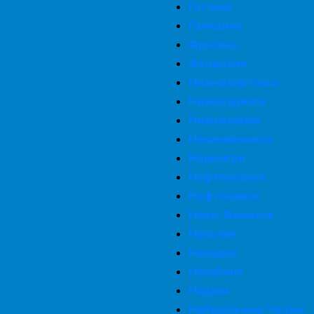
Гатчина
Галицино
Фрязино
Феодосия
Нижневартовск
Нижнеудинск
Нижнекамск
Невинномысск
Нерюнгри
Нефтеюганск
Нефтекамск
Наро-Фоминск
Нальчик
Находка
Нахабино
Надым
Набережные Челны