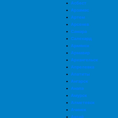
Асбест
Арзамас
Артем
Арсенев
Самара
Салехард
Армянск
Армавир
Архангельск
Апрелевка
Апатиты
Ангарск
Анапа
Амурск
Алметевск
Ачинск
Аксай