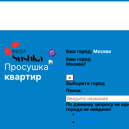
Устранение плесени
Откачка воды из подвалов и цоколей
Сушка натяжного потолка
Ваш город:
Москва
Ваш город
Просушка бетонных потолков
Москва?
Просушка
Да
Нет
квартир
×
Просушка гаража
Выберите город
Поиск:
Просушка серверной
По данному запросу ни од
города не найдено!
Москва
Осушение хранилищ и складов
Челябинск