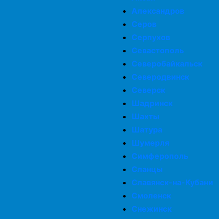
Александров
Серов
Серпухов
Севастополь
Северобайкальск
Северодвинск
Северск
Шадринск
Шахты
Шатура
Шумерля
Симферополь
Сланцы
Славянск-на-Кубани
Смоленск
Снежинск