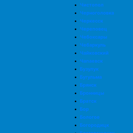
Чистопол
Черноголовка
Черкесск
Череповец
Чебоксары
Чебаркуль
Чайковский
Чапаевск
Бузулук
Бугульма
Брянск
Бронницы
Братск
Бор
Бологое
Богородицк