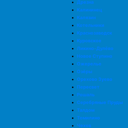
Дрезна
Калининец
Калязин
Котельники
Краснозаводск
Куровское
Ликино-Дулёво
Новое Ступино
Ожерелье
Озёры
Орехово Зуево
Пересвет
Рошаль
Серебряные Пруды
Талдом
Томилино
Чехов