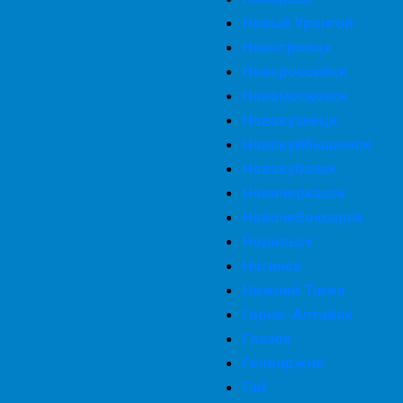
Новый Уренгой
Новотроицк
Новороссийск
Новомосковск
Новокузнецк
Новокуйбышевск
Новокубанск
Новочеркасск
Новочебоксарск
Норильск
Ногинск
Нижний Тагил
Горно-Алтайск
Глазов
Геленджик
Гай