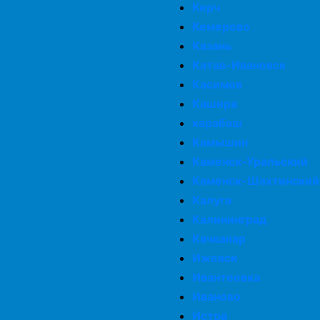
Керч
Кемерово
Казань
Катав-Ивановск
Касимов
Кашира
карабаш
Камышин
Каменск-Уральский
Каменск-Шахтинский
Калуга
Калининград
Качканар
Ижевск
Ивантеевка
Иваново
Истра