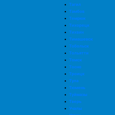
Тагил
Тамбов
Темрюк
Тихорецк
Тихвин
Тимашевск
Тобольск
Тольятти
Томск
Тосно
Троицк
Тула
Тюмень
Туймазы
Тверь
Учалы