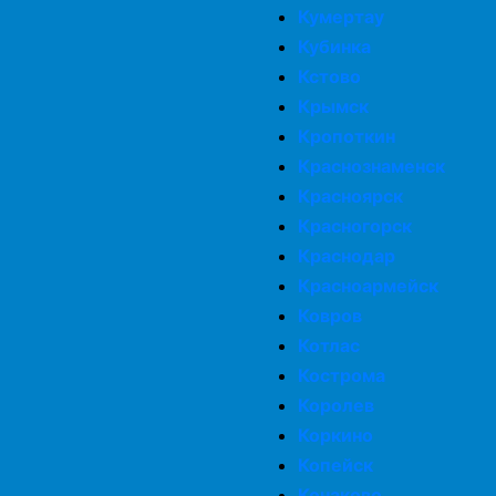
Кумертау
Кубинка
Кстово
Крымск
Кропоткин
Краснознаменск
Красноярск
Красногорск
Краснодар
Красноармейск
Ковров
Котлас
Кострома
Королев
Коркино
Копейск
Конаково