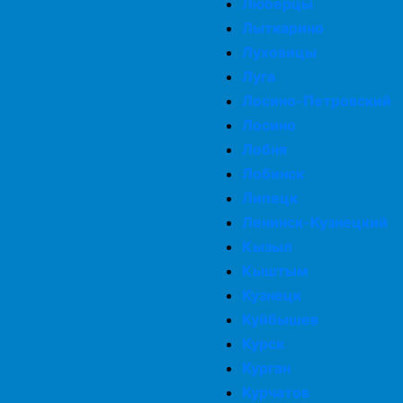
Люберцы
Лыткарино
Луховицы
Луга
Лосино-Петровский
Лосино
Лобня
Лобинск
Липецк
Ленинск-Кузнецкий
Кызыл
Кыштым
Кузнецк
Куйбышев
Курск
Курган
Курчатов