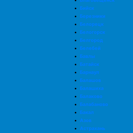
Благовещенск
Бийск
Березники
Белорецк
Белогорск
Белгород
Белебей
Бавлы
Батайск
Барнаул
Балашов
Балашиха
Балаково
Балабаново
Бакал
Азов
Астрахань