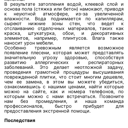
Откачка воды с натяжных потолков
В результате затопления водой, клеевой слой и
основа пола (стяжка или бетон) намокают, приводя
к неуютной атмосфере, из-за увеличенной
влажности. Вода поднимается по капиллярам,
Просушка фальшполов
сыреют нижние зоны стен, что ведет к
отслаиванию отделочных материалов, таких как
краска, штукатурка, обои, и декоративных
Просушка кварц-винила
элементов, например, плинтусов. Влага также
наносит урон мебели.
Особенно тревожным является возможное
появление плесени, которая может представлять
Просушка утеплителя из стекловаты
значительную угрозу здоровью, способствуя
развитию аллергических и респираторных
заболеваний. Это делает неотложной задачу,
проведения грамотной процедуры высушивания
Сушка ковролина
поврежденной плитки, что стоит многим дешевле,
чем ее замена, в этом вы можете убедиться,
ознакомившись с нашими ценами, найти которые
можно на сайте, как и номера телефонов, по
Сушка линолеума
которым можно с нами встречаться. Позвоните
нам без промедления, и наша команда
профессионалов, быстро прибудет для
Просушка стяжки и плиты перекрытия
предоставления экстренной помощи.
Последствия