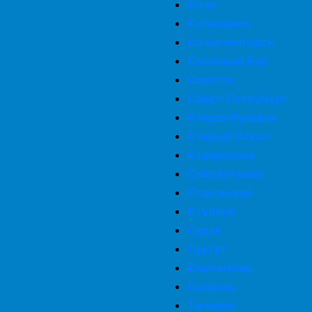
Сочи
Соликамск
Солнечногорск
Сосновый Бор
Советск
Санкт-Петербург
Старая Купавна
Старый Оскол
Ставрополь
Стерлитамак
Стрежевой
Ступино
Судак
Сургут
Сыктывкар
Сызрань
Таганрог