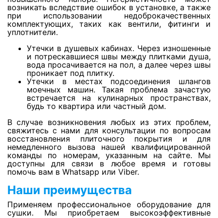
Просушка ламината
возникать вследствие ошибок в установке, а также
при использовании недоброкачественных
комплектующих, таких как вентили, фитинги и
уплотнители.
Просушка паркета
Утечки в душевых кабинах. Через изношенные
и потрескавшиеся швы между плитками душа,
Просушка керамогранита
вода просачивается на пол, а далее через швы
проникает под плитку.
Утечки в местах подсоединения шлангов
моечных машин. Такая проблема зачастую
Просушка мрамора
встречается на кулинарных пространствах,
будь то квартира или частный дом.
В случае возникновения любых из этих проблем,
Просушка колонн
свяжитесь с нами для консультации по вопросам
восстановления плиточного покрытия и для
немедленного вызова нашей квалифицированной
команды по номерам, указанным на сайте. Мы
Просушка стен из силикатного кирпича
доступны для связи в любое время и готовы
помочь вам в Whatsapp или Viber.
Наши преимущества
Просушка потолков из гипрока
Применяем профессиональное оборудование для
сушки. Мы приобретаем высокоэффективные