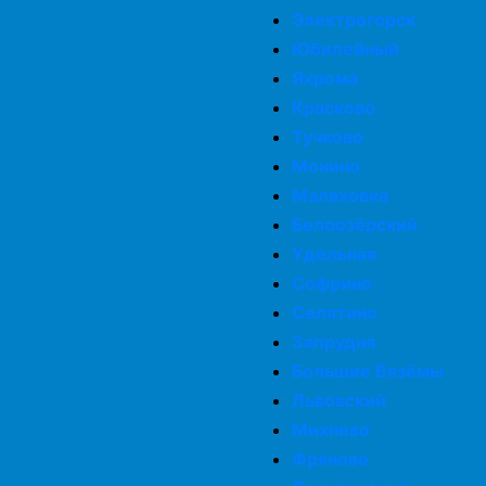
Электрогорск
Юбилейный
Яхрома
Красково
Тучково
Монино
Малаховка
Белоозёрский
Удельная
Софрино
Селятино
Запрудня
Большие Вязёмы
Львовский
Михнево
Фряново