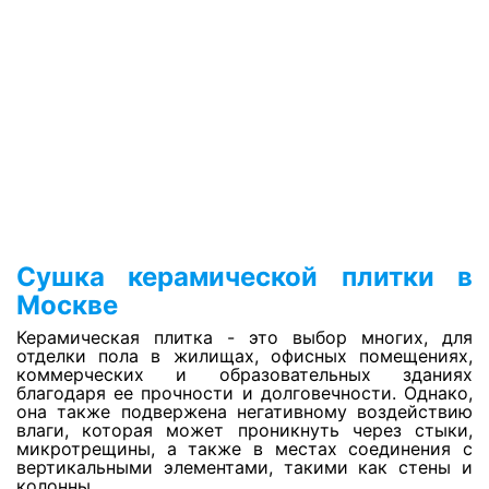
Оценка ущерба после залива
Просушка сауны
Просушка джакузи
Просушка бассейнов
Сушка керамической плитки в
Просушка утеплителя фасада
Москве
Керамическая плитка - это выбор многих, для
Откачка воды с паркинга
отделки пола в жилищах, офисных помещениях,
коммерческих и образовательных зданиях
благодаря ее прочности и долговечности. Однако,
она также подвержена негативному воздействию
Откачка воды с пола
влаги, которая может проникнуть через стыки,
микротрещины, а также в местах соединения с
вертикальными элементами, такими как стены и
колонны.