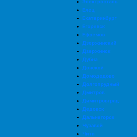
Электросталь
Елец
Екатеринбург
Егоревск
Ефремов
Дзержинский
Дзержинск
Дубна
Донской
Домодедово
Долгопрудный
Дмитров
Димитровград
Дедовск
Дальнегорск
Чузавой
Чита