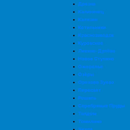
Дрезна
Калининец
Калязин
Котельники
Краснозаводск
Куровское
Ликино-Дулёво
Новое Ступино
Ожерелье
Озёры
Орехово Зуево
Пересвет
Рошаль
Серебряные Пруды
Талдом
Томилино
Чехов