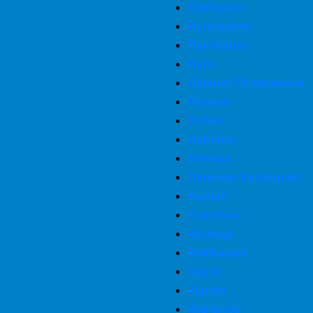
Люберцы
Лыткарино
Луховицы
Луга
Лосино-Петровский
Лосино
Лобня
Лобинск
Липецк
Ленинск-Кузнецкий
Кызыл
Кыштым
Кузнецк
Куйбышев
Курск
Курган
Курчатов