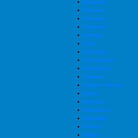
Конаково
Колпино
Коломна
Когалым
Клинсы
Клин
Климовск
Кисловодск
Киселевск
Кировск
Кирово-Чепецк
Киров
Кириши
Кингисепп
Кинешма
Кинель
Кимры