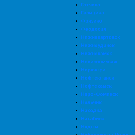
Гатчина
Галицино
Фрязино
Феодосия
Нижневартовск
Нижнеудинск
Нижнекамск
Невинномысск
Нерюнгри
Нефтеюганск
Нефтекамск
Наро-Фоминск
Нальчик
Находка
Нахабино
Надым
Набережные Челны