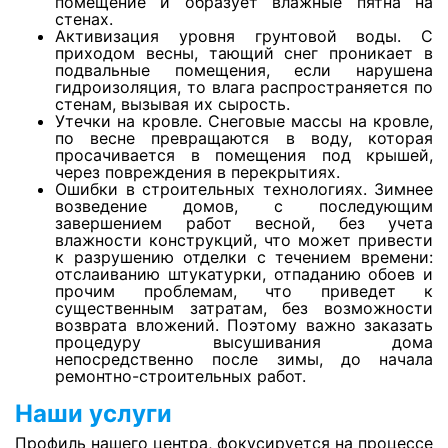
помещение и образует влажные пятна на
Просушка деревянного пола
стенах.
Активизация уровня грунтовой воды. С
приходом весны, тающий снег проникает в
Просушка керамической плитки
подвальные помещения, если нарушена
гидроизоляция, то влага распространяется по
стенам, вызывая их сырость.
Утечки на кровле. Снеговые массы на кровле,
Просушка стен из гипрока
по весне превращаются в воду, которая
просачивается в помещения под крышей,
через повреждения в перекрытиях.
Ошибки в строительных технологиях. Зимнее
Просушка стен из пазогребня
возведение домов, с последующим
завершением работ весной, без учета
влажности конструкций, что может привести
к разрушению отделки с течением времени:
Просушка стен из пеноблоков
отслаиванию штукатурки, отпаданию обоев и
прочим проблемам, что приведет к
существенным затратам, без возможности
Просушка кирпичных стен
возврата вложений. Поэтому важно заказать
процедуру высушивания дома
непосредственно после зимы, до начала
ремонтно-строительных работ.
Просушка деревянного потолка
Наши услуги
Профиль нашего центра, фокусируется на процессе