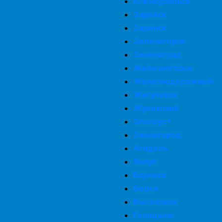
Южноуральск
Зарайск
Заринск
Зеленогорск
Зеленоград
Железногорск
Железнодорожный
Жигулевск
Жуковский
Златоуст
Звенигород
Агидель
Янаул
Боровск
Верея
Высоковск
Голицыно