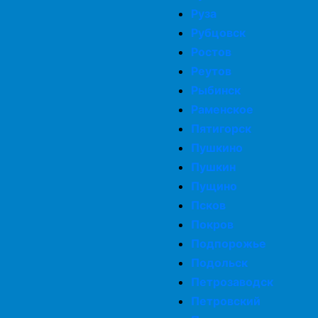
Просушка дома после зимы
Руза
Рубцовск
Ростов
Комплексная просушка дома
Реутов
Рыбинск
Просушка фундамента
Раменское
Пятигорск
Пушкино
Просушка подвалов и цоколей
Пушкин
Пущино
Просушка мебели
Псков
Покров
Осушение домов
Подпорожье
Подольск
Петрозаводск
Петровский