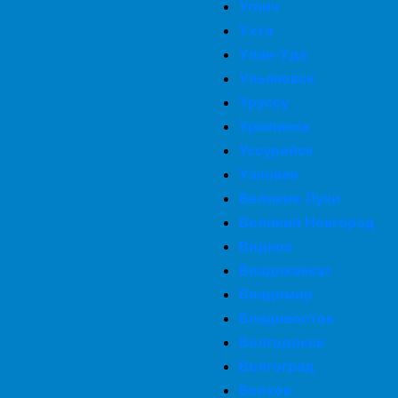
Углич
Ухта
Улан-Уде
Ульяновск
Уруссу
Урюпинск
Уссурийск
Узловая
Великие Луки
Великий Новгород
Видное
Владикавказ
Владимир
Владивосток
Волгодонск
Волгоград
Волхов