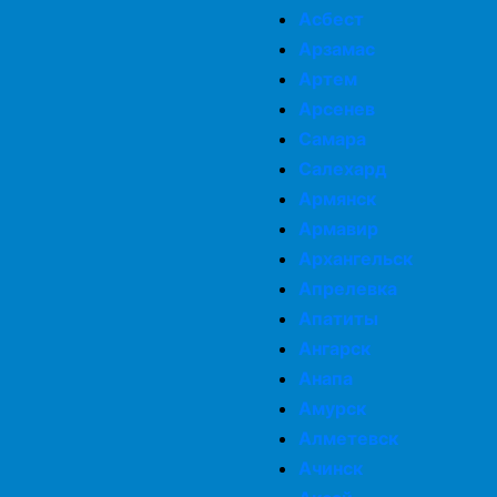
Асбест
Арзамас
Артем
Арсенев
Самара
Салехард
Армянск
Армавир
Архангельск
Апрелевка
Апатиты
Ангарск
Анапа
Амурск
Алметевск
Ачинск