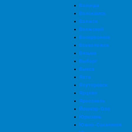
Вологда
Волокамск
Волжск
Волжский
Воскресенск
Всеволожск
Вязьма
Выборг
Выкса
Ялта
Ялуторовск
Ярцево
Ярославль
Йошкар-Ола
Юрюзань
Южно-Сахалинск