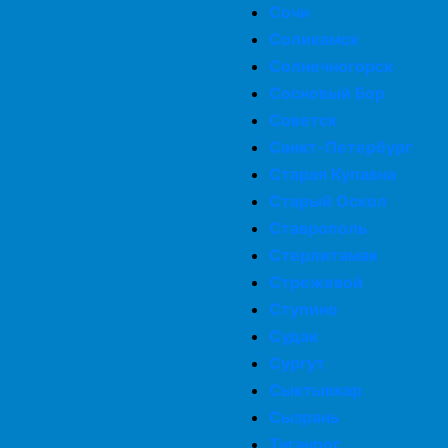
Сочи
Соликамск
Солнечногорск
Сосновый Бор
Советск
Санкт-Петербург
Старая Купавна
Старый Оскол
Ставрополь
Стерлитамак
Стрежевой
Ступино
Судак
Сургут
Сыктывкар
Сызрань
Таганрог