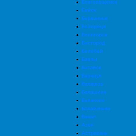
Благовещенск
Бийск
Березники
Белорецк
Белогорск
Белгород
Белебей
Бавлы
Батайск
Барнаул
Балашов
Балашиха
Балаково
Балабаново
Бакал
Азов
Астрахань