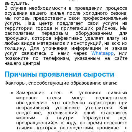
Откачка воды с натяжных потолков
высушить.
В случае необходимости в проведении процесса
осушения вашего жилья после холодного сезона,
мы готовы предоставить свои профессиональные
Просушка фальшполов
услуги. Наш центр предлагает свои услуги на
территории города и прилегающих районов. Мы
располагаем передовым оборудованием для
просушки, которое эффективно удаляет влагу из
Просушка кварц-винила
любых видов материалов и конструкций, на всю их
толщину. Для уточнения информации и заказа
услуг свяжитесь с нами через
Whatsapp
, или
Просушка утеплителя из стекловаты
позвоните по телефонам, указанным на сайте
нашего центра!
Причины проявления сырости
Сушка ковролина
Факторы, способствующие образованию влаги:
Замерзание стен. В условиях сильных
Сушка линолеума
морозов стены могут подвергаться
обледенению, что особенно характерно при
неправильной установке утеплителя. Как
следствие, утепляющий слой становится
Просушка стяжки и плиты перекрытия
мокрым, а внутри образуется лед,
превращающийся в воду, во время весеннего
таяния, которая впоследствии проникает в