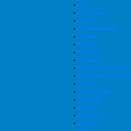
Керч
Кемерово
Казань
Катав-Ивановск
Касимов
Кашира
карабаш
Камышин
Каменск-Уральский
Каменск-Шахтинский
Калуга
Калининград
Качканар
Ижевск
Ивантеевка
Иваново