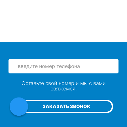
Просушка потолков из дранки
Просушка реечных потолков
Просушка крыш после задувания снега и
дождя через софиты
Сушка утеплителя в скатной кровле
Просушка холодных чердаков и мансард
Оставьте свой номер и мы с вами
свяжемся!
Сушка скатной кровли
ЗАКАЗАТЬ ЗВОНОК
Просушка плоской кровли