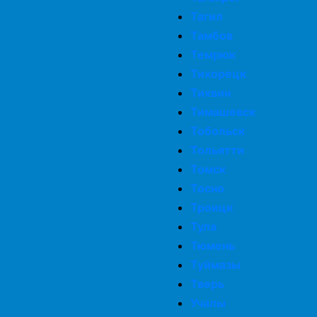
Тагил
Тамбов
Темрюк
Тихорецк
Тихвин
Тимашевск
Тобольск
Тольятти
Томск
Тосно
Троицк
Тула
Тюмень
Туймазы
Тверь
Учалы