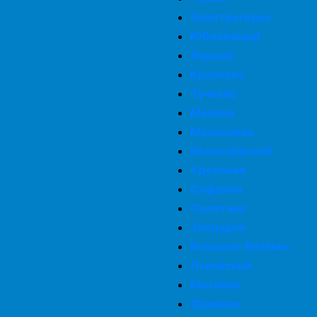
Электрогорск
Юбилейный
Яхрома
Красково
Тучково
Монино
Малаховка
Белоозёрский
Удельная
Софрино
Селятино
Запрудня
Большие Вязёмы
Львовский
Михнево
Фряново