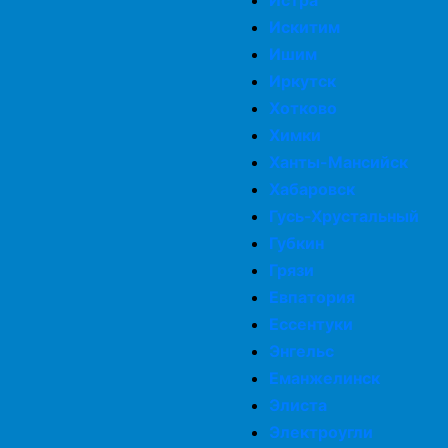
Истра
Искитим
Ишим
Иркутск
Хотково
Химки
Ханты-Мансийск
Хабаровск
Гусь-Хрустальный
Губкин
Грязи
Евпатория
Ессентуки
Энгельс
Еманжелинск
Элиста
Электроугли