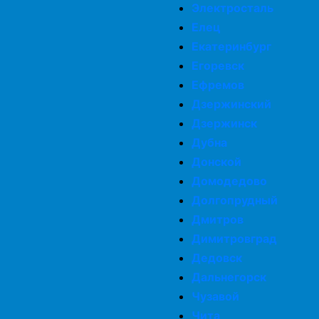
Электросталь
Елец
Екатеринбург
Егоревск
Ефремов
Дзержинский
Дзержинск
Дубна
Донской
Домодедово
Долгопрудный
Дмитров
Димитровград
Дедовск
Дальнегорск
Чузавой
Чита