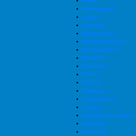
Аксай
Александров
Серов
Серпухов
Севастополь
Северобайкальск
Северодвинск
Северск
Шадринск
Шахты
Шатура
Шумерля
Симферополь
Сланцы
Славянск-на-Кубани
Смоленск
Снежинск