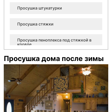
Просушка штукатурки
Просушка стяжки
Просушка пеноплекса под стяжкой в
кровле
Просушка дома после зимы
Просушка керамзита в кровле
Просушка минеральной ваты в плоской
кровле
Просушка лифтовых шахт