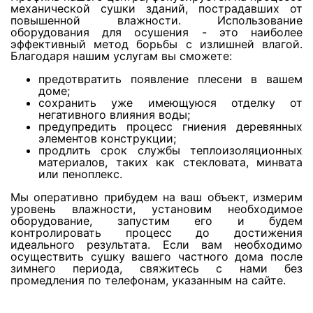
Просушка ламината
механической сушки зданий, пострадавших от
повышенной влажности. Использование
оборудования для осушения - это наиболее
эффективный метод борьбы с излишней влагой.
Просушка паркета
Благодаря нашим услугам вы сможете:
предотвратить появление плесени в вашем
доме;
Просушка керамогранита
сохранить уже имеющуюся отделку от
негативного влияния воды;
предупредить процесс гниения деревянных
Просушка мрамора
элементов конструкции;
продлить срок службы теплоизоляционных
материалов, таких как стекловата, минвата
или пеноплекс.
Просушка колонн
Мы оперативно прибудем на ваш объект, измерим
уровень влажности, установим необходимое
оборудование, запустим его и будем
Просушка стен из силикатного кирпича
контролировать процесс до достижения
идеального результата. Если вам необходимо
осуществить сушку вашего частного дома после
зимнего периода, свяжитесь с нами без
Просушка потолков из гипрока
промедления по телефонам, указанным на сайте.