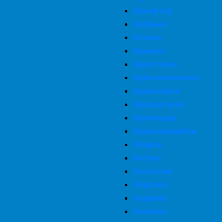
Кумертау
Кубинка
Кстово
Крымск
Кропоткин
Краснознаменск
Красноярск
Красногорск
Краснодар
Красноармейск
Ковров
Котлас
Кострома
Королев
Коркино
Копейск