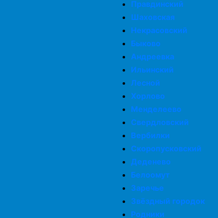
Правдинский
Шаховская
Некрасовский
Быково
Андреевка
Ильинский
Лесной
Хорлово
Менделеево
Свердловский
Вербилки
Скоропусковский
Деденево
Белоомут
Заречье
Звёздный городок
Родники