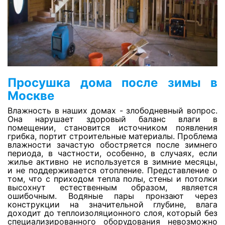
Оценка ущерба после залива
Просушка сауны
Просушка джакузи
Просушка дома после зимы в
Москве
Просушка бассейнов
Влажность в наших домах - злободневный вопрос.
Она нарушает здоровый баланс влаги в
помещении, становится источником появления
Просушка утеплителя фасада
грибка, портит строительные материалы. Проблема
влажности зачастую обостряется после зимнего
периода, в частности, особенно, в случаях, если
жилье активно не используется в зимние месяцы,
Откачка воды с паркинга
и не поддерживается отопление. Представление о
том, что с приходом тепла полы, стены и потолки
высохнут естественным образом, является
Откачка воды с пола
ошибочным. Водяные пары пронзают через
конструкции на значительной глубине, влага
доходит до теплоизоляционного слоя, который без
специализированного оборудования невозможно