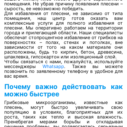
помещения. Не убрав причину появления плесени –
сырость, ее невозможно победить.
Для избавления от плесени, не зависимо от типа
Просушка фальшполов
помещения, наш центр готов оказать вам
комплексные услуги для полного избавления от
плесени. Мы оперативно работаем на территории
города и прилегающей области. Наши специалисты
Просушка кварц-винила
обеспечат стопроцентное избавление от грибков на
поверхностях – полах, стенах и потолках, вне
зависимости от того на каком материале они
расположены, будь то кирпич, бетон, древесина,
Просушка утеплителя из стекловаты
шпаклевка, гипсокартон или изоляционный слой.
Чтобы связаться с нами, пожалуйста, используйте
мессенджеры
Whatsapp
. Также вы можете
Сушка ковролина
позвонить по заявленному телефону в удобное для
вас время.
Почему важно действовать как
Сушка линолеума
можно быстрее
Грибковые микроорганизмы, известные как
Просушка стяжки и плиты перекрытия
плесень, могут быстро увеличивать свою
популяцию в условиях, благоприятных для их
роста, таких как тепло и высокая влажность.
Пренебрегая мерами борьбы и откладывая
Просушка деревянного пола
решение проблемы, вы подвергаетесь серьезным