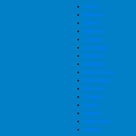
Асбест
Арзамас
Артем
Арсенев
Самара
Салехард
Армянск
Армавир
Архангельск
Апрелевка
Апатиты
Ангарск
Анапа
Амурск
Алметевск
Ачинск