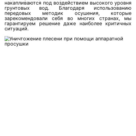
накапливаются под воздействием высокого уровня
Просушка утеплителя в кровле
грунтовых вод. Благодаря использованию
передовых методик осушения, которые
зарекомендовали себя во многих странах, мы
Просушка пеноплекса
гарантируем решение даже наиболее критичных
ситуаций.
Просушка минеральной ваты
Просушка каменной ваты
Просушка минеральной ваты
Просушка утеплителя из стекловаты
Просушка стекловаты