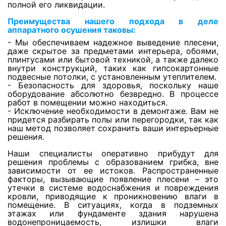
полной его ликвидации.
Преимущества нашего подхода в деле
Просушка реечных потолков
аппаратного осушения таковы:
- Мы обеспечиваем надежное выведение плесени,
даже скрытое за предметами интерьера, обоями,
плинтусами или бытовой техникой, а также далеко
Просушка крыш после задувания снега и
внутри конструкций, таких как гипсокартонные
дождя через софиты
подвесные потолки, с установленным утеплителем.
- Безопасность для здоровья, поскольку наше
оборудование абсолютно безвредно. В процессе
Сушка утеплителя в скатной кровле
работ в помещении можно находиться.
- Исключение необходимости в демонтаже. Вам не
придется разбирать полы или перегородки, так как
наш метод позволяет сохранить ваши интерьерные
Просушка холодных чердаков и мансард
решения.
Наши специалисты оперативно прибудут для
решения проблемы с образованием грибка, вне
Сушка скатной кровли
зависимости от ее истоков. Распространенные
факторы, вызывающие появление плесени – это
утечки в системе водоснабжения и повреждения
кровли, приводящие к проникновению влаги в
Просушка плоской кровли
помещение. В ситуациях, когда в подземных
этажах или фундаменте здания нарушена
водонепроницаемость, излишки влаги