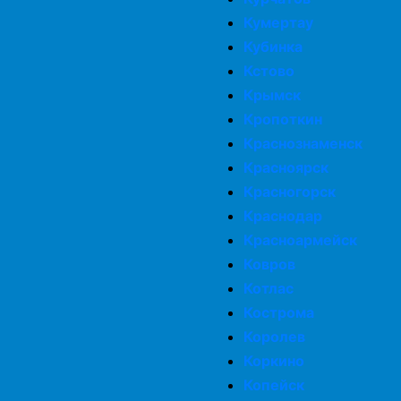
Кумертау
Кубинка
Кстово
Крымск
Кропоткин
Краснознаменск
Красноярск
Красногорск
Краснодар
Красноармейск
Ковров
Котлас
Кострома
Королев
Коркино
Копейск