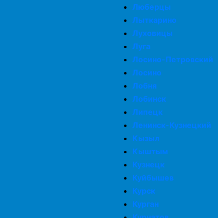
Люберцы
Лыткарино
Луховицы
Луга
Лосино-Петровский
Лосино
Лобня
Лобинск
Липецк
Ленинск-Кузнецкий
Кызыл
Кыштым
Кузнецк
Куйбышев
Курск
Курган
Курчатов