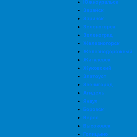
Южноуральск
Зарайск
Заринск
Зеленогорск
Зеленоград
Железногорск
Железнодорожный
Жигулевск
Жуковский
Златоуст
Звенигород
Агидель
Янаул
Боровск
Верея
Высоковск
Голицыно