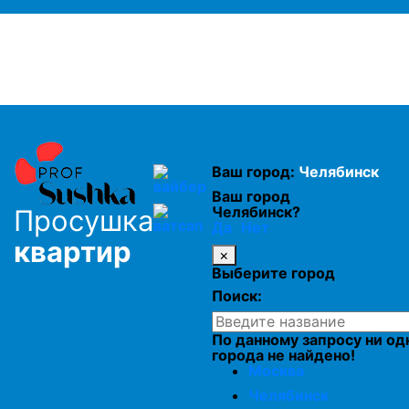
Просушка дома после зимы
Комплексная просушка дома
Просушка фундамента
Ваш город:
Челябинск
Просушка подвалов и цоколей
Ваш город
Челябинск?
Просушка
Да
Нет
Просушка мебели
квартир
×
Выберите город
Поиск:
Осушение домов
По данному запросу ни од
города не найдено!
Москва
Челябинск