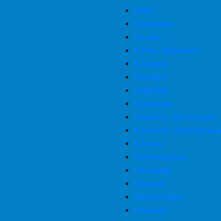
Керч
Кемерово
Казань
Катав-Ивановск
Касимов
Кашира
карабаш
Камышин
Каменск-Уральский
Каменск-Шахтински
Калуга
Калининград
Качканар
Ижевск
Ивантеевка
Иваново