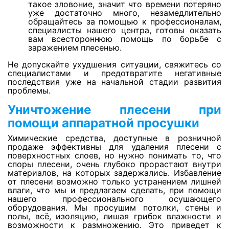
такое зловоние, значит что времени потеряно
уже достаточно много, незамедлительно
обращайтесь за помощью к профессионалам,
Просушка паркета
специалисты нашего центра, готовы оказать
вам всестороннюю помощь по борьбе с
заражением плесенью.
Просушка керамогранита
Не допускайте ухудшения ситуации, свяжитесь со
специалистами и предотвратите негативные
последствия уже на начальной стадии развития
проблемы.
Просушка мрамора
Уничтожение плесени при
помощи аппаратной просушки
Просушка колонн
Химические средства, доступные в розничной
продаже эффективны для удаления плесени с
поверхностных слоев, но нужно понимать то, что
Просушка стен из силикатного кирпича
споры плесени, очень глубоко прорастают внутри
материалов, на которых задержались. Избавление
от плесени возможно только устранением лишней
влаги, что мы и предлагаем сделать, при помощи
Просушка потолков из гипрока
нашего профессионального осушающего
оборудования. Мы просушим потолки, стены и
полы, всё, изоляцию, лишая грибок влажности и
возможности к размножению. Это приведет к
Просушка потолков из дранки