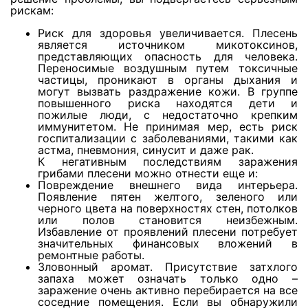
рискам:
Риск для здоровья увеличивается. Плесень
Просушка керамической плитки
является источником микотоксинов,
представляющих опасность для человека.
Переносимые воздушным путем токсичные
частицы, проникают в органы дыхания и
Просушка стен из гипрока
могут вызвать раздражение кожи. В группе
повышенного риска находятся дети и
пожилые люди, с недостаточно крепким
иммунитетом. Не принимая мер, есть риск
Просушка стен из пазогребня
госпитализации с заболеваниями, такими как
астма, пневмония, синусит и даже рак.
К негативным последствиям заражения
Просушка стен из пеноблоков
грибами плесени можно отнести еще и:
Повреждение внешнего вида интерьера.
Появление пятен желтого, зеленого или
черного цвета на поверхностях стен, потолков
Просушка кирпичных стен
или полов становится неизбежным.
Избавление от проявлений плесени потребует
значительных финансовых вложений в
ремонтные работы.
Просушка деревянного потолка
Зловонный аромат. Присутствие затхлого
запаха может означать только одно –
заражение очень активно перебирается на все
соседние помещения. Если вы обнаружили
Просушка ламината