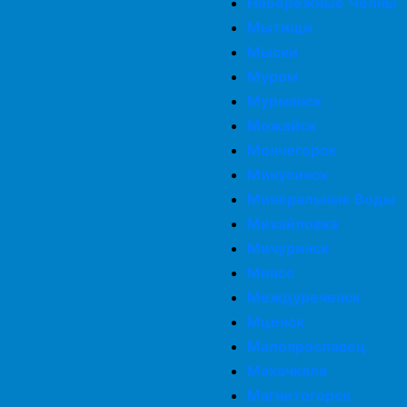
Набережные Челны
Мытищи
Мыски
Муром
Мурманск
Можайск
Мончегорск
Минусинск
Минеральные Воды
Михайловка
Мичуринск
Миасс
Междуреченск
Мценск
Малоярославец
Махачкала
Магнитогорск