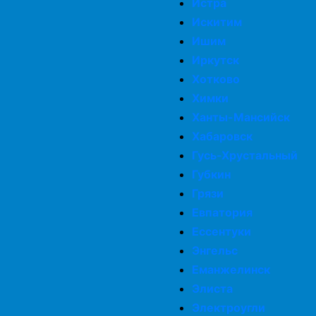
Истра
Искитим
Ишим
Иркутск
Хотково
Химки
Ханты-Мансийск
Хабаровск
Гусь-Хрустальный
Губкин
Грязи
Евпатория
Ессентуки
Энгельс
Еманжелинск
Элиста
Электроугли