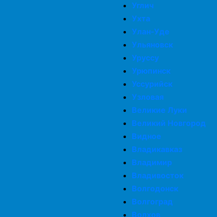
Углич
Ухта
Улан-Уде
Ульяновск
Уруссу
Урюпинск
Уссурийск
Узловая
Великие Луки
Великий Новгород
Видное
Владикавказ
Владимир
Владивосток
Волгодонск
Волгоград
Волхов