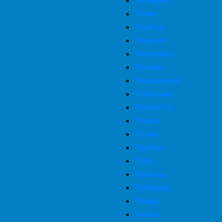
Таганрог
Тагил
Тамбов
Темрюк
Тихорецк
Тихвин
Тимашевск
Тобольск
Тольятти
Томск
Тосно
Троицк
Тула
Тюмень
Туймазы
Тверь
Учалы