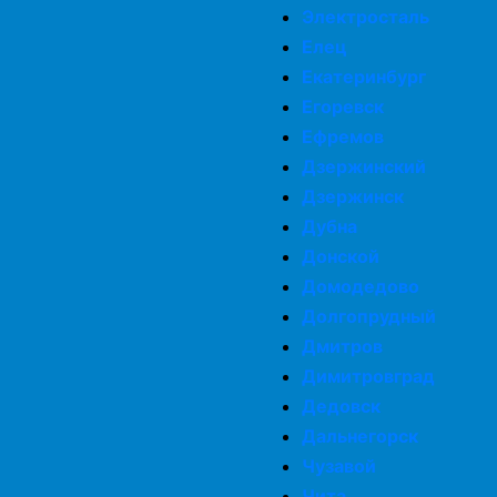
Электросталь
Елец
Екатеринбург
Егоревск
Ефремов
Дзержинский
Дзержинск
Дубна
Донской
Домодедово
Долгопрудный
Дмитров
Димитровград
Дедовск
Дальнегорск
Чузавой
Чита