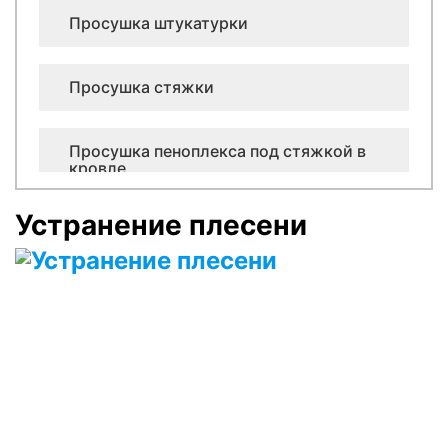
Просушка штукатурки
Просушка стяжки
Просушка пеноплекса под стяжкой в
кровле
Устранение плесени
Просушка керамзита в кровле
Просушка минеральной ваты в плоской
кровле
Просушка лифтовых шахт
Оценка ущерба после залива