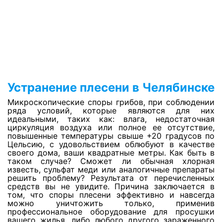
Просушка сауны
Просушка джакузи
Устранение плесени в Челябинске
Просушка бассейнов
Микроскопические споры грибов, при соблюдении
ряда условий, которые являются для них
идеальными, таких как: влага, недостаточная
Просушка утеплителя фасада
циркуляция воздуха или полное ее отсутствие,
повышенные температуры свыше +20 градусов по
Цельсию, с удовольствием облюбуют в качестве
своего дома, ваши квадратные метры. Как быть в
Откачка воды с паркинга
таком случае? Сможет ли обычная хлорная
известь, сульфат меди или аналогичные препараты
решить проблему? Результата от перечисленных
средств вы не увидите. Причина заключается в
Откачка воды с пола
том, что споры плесени эффективно и навсегда
можно уничтожить только, применив
профессиональное оборудование для просушки
Откачка воды с натяжных потолков
вашего жилья, либо любого другого зараженного