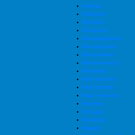
Гатчина
Галицино
Фрязино
Феодосия
Нижневартовск
Нижнеудинск
Нижнекамск
Невинномысск
Нерюнгри
Нефтеюганск
Нефтекамск
Наро-Фоминск
Нальчик
Находка
Нахабино
Надым