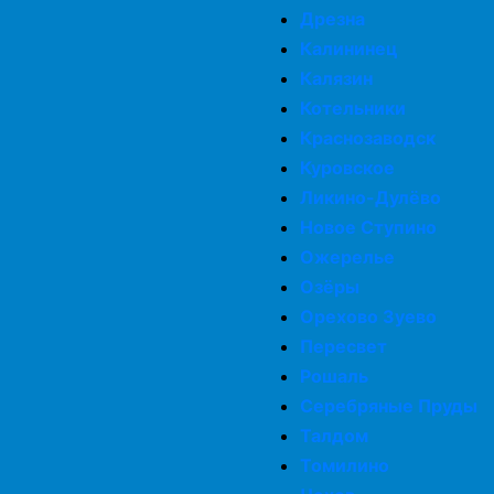
Дрезна
Калининец
Калязин
Котельники
Краснозаводск
Куровское
Ликино-Дулёво
Новое Ступино
Ожерелье
Озёры
Орехово Зуево
Пересвет
Рошаль
Серебряные Пруды
Талдом
Томилино