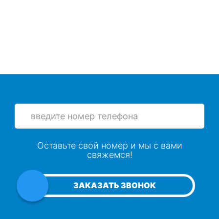
Устранение плесени
Откачка воды из подвалов и цоколей
Сушка натяжного потолка
Просушка бетонных потолков
Просушка гаража
Оставьте свой номер и мы с вами
свяжемся!
Просушка серверной
ЗАКАЗАТЬ ЗВОНОК
Осушение хранилищ и складов