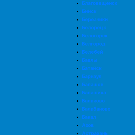
Благовещенск
Бийск
Березники
Белорецк
Белогорск
Белгород
Белебей
Бавлы
Батайск
Барнаул
Балашов
Балашиха
Балаково
Балабаново
Бакал
Азов
Астрахань