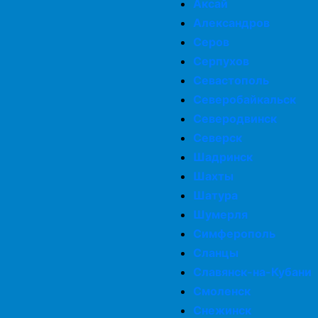
Аксай
Александров
Серов
Серпухов
Севастополь
Северобайкальск
Северодвинск
Северск
Шадринск
Шахты
Шатура
Шумерля
Симферополь
Сланцы
Славянск-на-Кубани
Смоленск
Снежинск