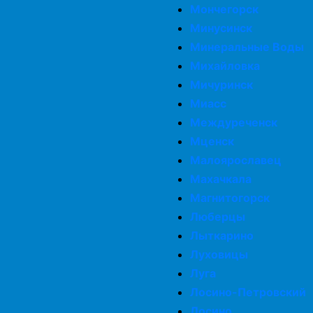
Мончегорск
Минусинск
Минеральные Воды
Михайловка
Мичуринск
Миасс
Междуреченск
Мценск
Малоярославец
Махачкала
Магнитогорск
Люберцы
Лыткарино
Луховицы
Луга
Лосино-Петровский
Лосино