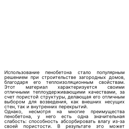
Просушка сауны
Просушка джакузи
Просушка бассейнов
Просушка утеплителя фасада
Использование пенобетона стало популярным
Откачка воды с паркинга
решением при строительстве загородных домов,
благодаря его теплоизоляционным свойствам.
Этот материал характеризуется своими
отличными теплоудерживающими качествами, за
Откачка воды с пола
счет пористой структуры, делающая его отличным
выбором для возведения, как внешних несущих
стен, так и внутренних перекрытий.
Однако, несмотря на многие преимущества
Откачка воды с натяжных потолков
пенобетона, у него есть одна значительная
слабость: способность абсорбировать влагу из-за
своей пористости. В результате это может