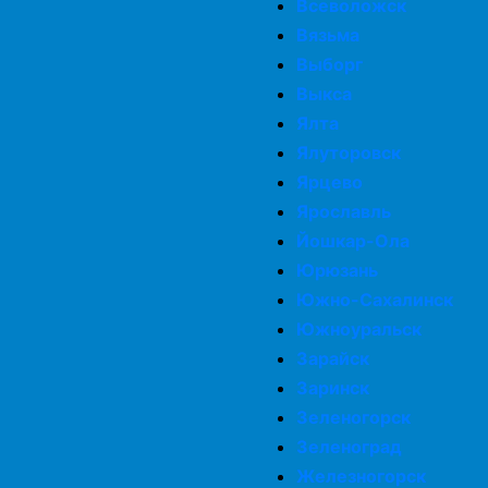
Всеволожск
Вязьма
Выборг
Выкса
Ялта
Ялуторовск
Ярцево
Ярославль
Йошкар-Ола
Юрюзань
Южно-Сахалинск
Южноуральск
Зарайск
Заринск
Зеленогорск
Зеленоград
Железногорск