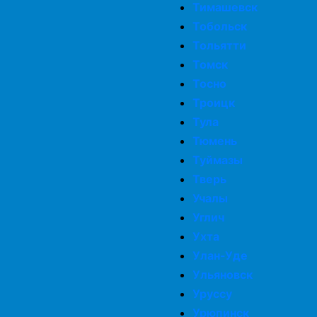
Тимашевск
Тобольск
Тольятти
Томск
Тосно
Троицк
Тула
Тюмень
Туймазы
Тверь
Учалы
Углич
Ухта
Улан-Уде
Ульяновск
Уруссу
Урюпинск