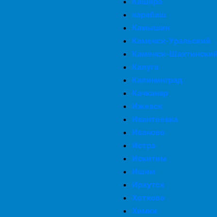
Кашира
карабаш
Камышин
Каменск-Уральский
Каменск-Шахтински
Калуга
Калининград
Качканар
Ижевск
Ивантеевка
Иваново
Истра
Искитим
Ишим
Иркутск
Хотково
Химки