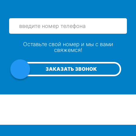
Просушка пеноплекса
Просушка минеральной ваты
Оставьте свой номер и мы с вами
Просушка каменной ваты
свяжемся!
Просушка минеральной ваты
ЗАКАЗАТЬ ЗВОНОК
Просушка утеплителя из стекловаты
Просушка стекловаты
Устранение плесени