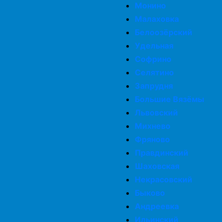
Монино
Малаховка
Белоозёрский
Удельная
Софрино
Селятино
Запрудня
Большие Вязёмы
Львовский
Михнево
Фряново
Правдинский
Шаховская
Некрасовский
Быково
Андреевка
Ильинский