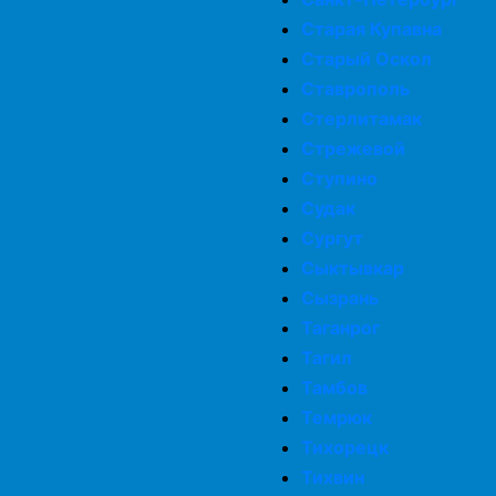
Старая Купавна
Старый Оскол
Ставрополь
Стерлитамак
Стрежевой
Ступино
Судак
Сургут
Сыктывкар
Сызрань
Таганрог
Тагил
Тамбов
Темрюк
Тихорецк
Тихвин