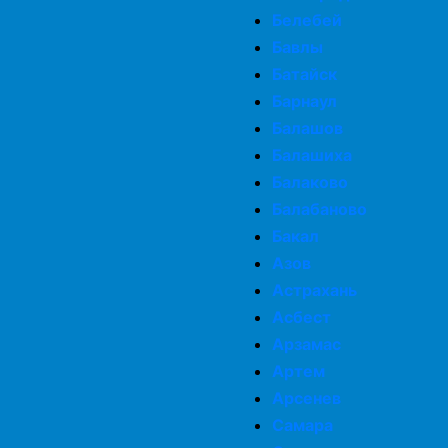
Белебей
Бавлы
Батайск
Барнаул
Балашов
Балашиха
Балаково
Балабаново
Бакал
Азов
Астрахань
Асбест
Арзамас
Артем
Арсенев
Самара