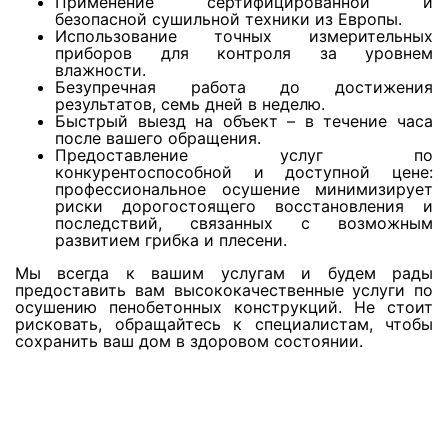
Применение сертифицированной и
Просушка паркета
безопасной сушильной техники из Европы.
Использование точных измерительных
приборов для контроля за уровнем
Просушка керамогранита
влажности.
Безупречная работа до достижения
результатов, семь дней в неделю.
Быстрый выезд на объект – в течение часа
Просушка мрамора
после вашего обращения.
Предоставление услуг по
конкурентоспособной и доступной цене:
профессиональное осушение минимизирует
Просушка колонн
риски дорогостоящего восстановления и
последствий, связанных с возможным
развитием грибка и плесени.
Просушка стен из силикатного кирпича
Мы всегда к вашим услугам и будем рады
предоставить вам высококачественные услуги по
осушению пенобетонных конструкций. Не стоит
Просушка потолков из гипрока
рисковать, обращайтесь к специалистам, чтобы
сохранить ваш дом в здоровом состоянии.
Просушка потолков из дранки