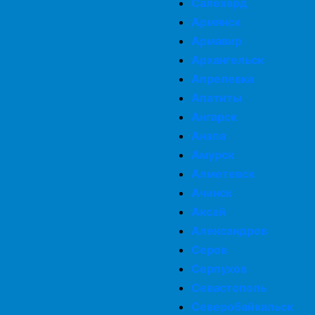
Салехард
Армянск
Армавир
Архангельск
Апрелевка
Апатиты
Ангарск
Анапа
Амурск
Алметевск
Ачинск
Аксай
Александров
Серов
Серпухов
Севастополь
Северобайкальск