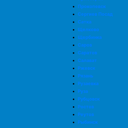
Комплексная просушка дома
Прокопевск
Сергиев Посад
Сатка
Просушка фундамента
Щелково
Щербинка
Просушка подвалов и цоколей
Саров
Саратов
Салават
Просушка мебели
Ржевск
Рязань
Осушение домов
Рузаевка
Руза
Рубцовск
Ростов
Реутов
Рыбинск