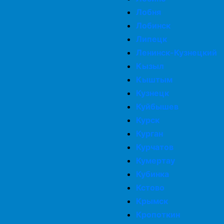
Лобня
Лобинск
Липецк
Ленинск-Кузнецкий
Кызыл
Кыштым
Кузнецк
Куйбышев
Курск
Курган
Курчатов
Кумертау
Кубинка
Кстово
Крымск
Кропоткин