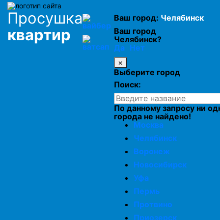
Откачка воды из подвалов и цоколей
Просушка
Ваш город:
Челябинск
квартир
Ваш город
Челябинск?
Сушка натяжного потолка
Да
Нет
×
Выберите город
Просушка бетонных потолков
Поиск:
Просушка гаража
По данному запросу ни од
города не найдено!
Москва
Просушка серверной
Челябинск
Воронеж
Новосибирск
Осушение хранилищ и складов
Уфа
Пермь
Просушка дома после зимы
Протвино
Приозерск