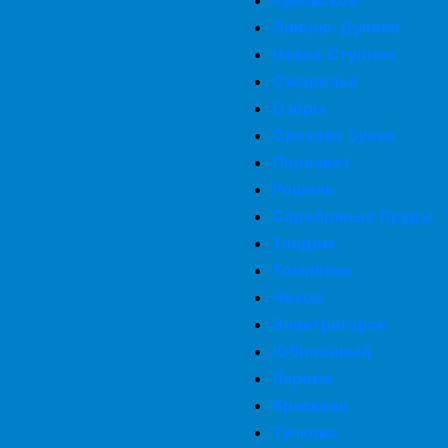
Куровское
Ликино-Дулёво
Новое Ступино
Ожерелье
Озёры
Орехово Зуево
Пересвет
Рошаль
Серебряные Пруды
Талдом
Томилино
Чехов
Электрогорск
Юбилейный
Яхрома
Красково
Тучково