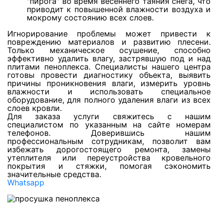
"пирога" во время весеннего таяния снега, что
Просушка деревянного пола
приводит к повышенной влажности воздуха и
мокрому состоянию всех слоев.
Просушка керамической плитки
Игнорирование проблемы может привести к
повреждению материалов и развитию плесени.
Только механическое осушение, способно
эффективно удалить влагу, застрявшую под и над
Просушка стен из гипрока
плитами пеноплекса. Специалисты нашего центра
готовы провести диагностику объекта, выявить
причины проникновения влаги, измерить уровнь
влажности и использовать специальное
Просушка стен из пазогребня
оборудование, для полного удаления влаги из всех
слоев кровли.
Для заказа услуги свяжитесь с нашим
специалистом по указанным на сайте номерам
Просушка стен из пеноблоков
телефонов. Доверившись нашим
профессиональным сотрудникам, позволит вам
избежать дорогостоящего ремонта, замены
Просушка кирпичных стен
утеплителя или переустройства кровельного
покрытия и стяжки, помогая сэкономить
значительные средства.
Whatsapp
Просушка деревянного потолка