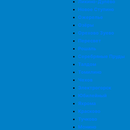
Ликино-Дулёво
Новое Ступино
Ожерелье
Озёры
Орехово Зуево
Пересвет
Рошаль
Серебряные Пруды
Талдом
Томилино
Чехов
Электрогорск
Юбилейный
Яхрома
Красково
Тучково
Монино