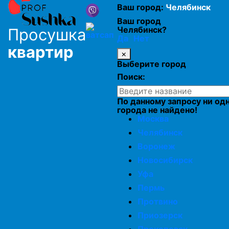
Ваш город:
Челябинск
Просушка утеплителя в кровле
Ваш город
Челябинск?
Просушка
Да
Нет
Просушка пеноплекса
квартир
×
Выберите город
Просушка минеральной ваты
Поиск:
По данному запросу ни од
Просушка каменной ваты
города не найдено!
Москва
Челябинск
Просушка минеральной ваты
Воронеж
Новосибирск
Просушка утеплителя из стекловаты
Уфа
Пермь
Протвино
Просушка стекловаты
Приозерск