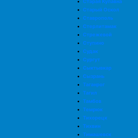
Старая Купавна
Старый Оскол
Ставрополь
Стерлитамак
Стрежевой
Ступино
Судак
Сургут
Сыктывкар
Сызрань
Таганрог
Тагил
Тамбов
Темрюк
Тихорецк
Тихвин
Тимашевск