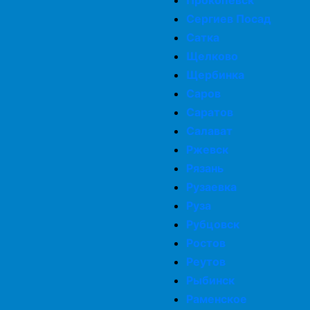
Прокопевск
Устранение плесени
Сергиев Посад
Сатка
Щелково
Откачка воды из подвалов и цоколей
Щербинка
Саров
Сушка натяжного потолка
Саратов
Салават
Просушка бетонных потолков
Ржевск
Рязань
Рузаевка
Просушка гаража
Руза
Рубцовск
Просушка серверной
Ростов
Реутов
Осушение хранилищ и складов
Рыбинск
Раменское