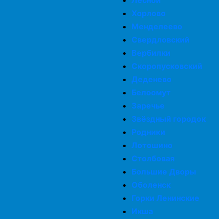
Лесной
Хорлово
Менделеево
Свердловский
Вербилки
Скоропусковский
Деденево
Белоомут
Заречье
Звёздный городок
Родники
Лотошино
Столбовая
Большие Дворы
Оболенск
Горки Ленинские
Икша