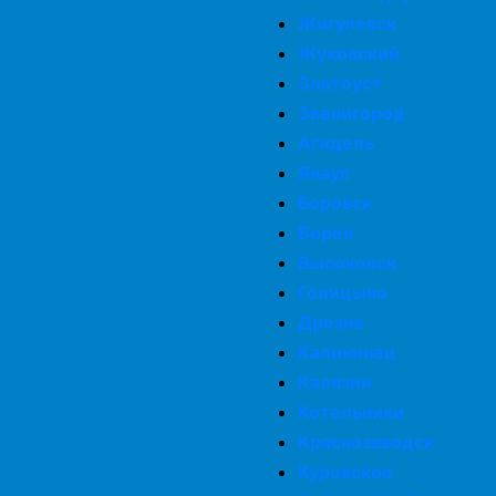
Жигулевск
Жуковский
Златоуст
Звенигород
Агидель
Янаул
Боровск
Верея
Высоковск
Голицыно
Дрезна
Калининец
Калязин
Котельники
Краснозаводск
Куровское