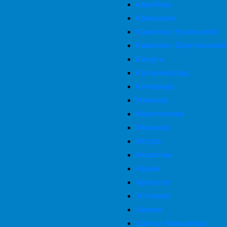
карабаш
Камышин
Каменск-Уральский
Каменск-Шахтинский
Калуга
Калининград
Качканар
Ижевск
Ивантеевка
Иваново
Истра
Искитим
Ишим
Иркутск
Хотково
Химки
Ханты-Мансийск