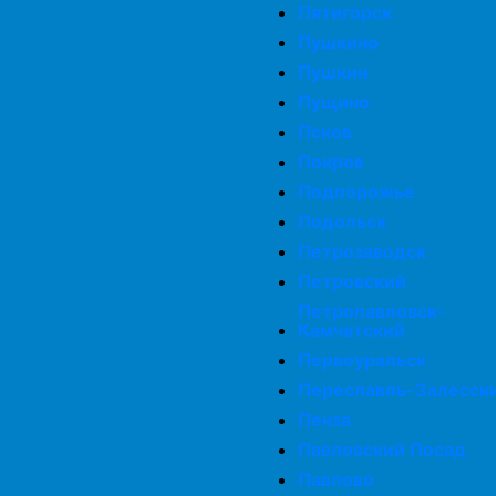
Пятигорск
Просушка дома после зимы
Пушкино
Пушкин
Комплексная просушка дома
Пущино
Псков
Покров
Просушка фундамента
Подпорожье
Подольск
Просушка подвалов и цоколей
Петрозаводск
Петровский
Просушка мебели
Петропавловск-
Камчатский
Первоуральск
Осушение домов
Переславль-Залесск
Пенза
Павловский Посад
Павлово