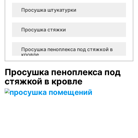
Просушка штукатурки
Просушка стяжки
Просушка пеноплекса под стяжкой в
кровле
Просушка пеноплекса под
Просушка керамзита в кровле
стяжкой в кровле
Просушка минеральной ваты в плоской
кровле
Просушка лифтовых шахт