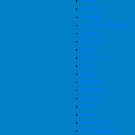
Лобня
Лобинск
Липецк
Ленинск-Кузнецкий
Кызыл
Кыштым
Кузнецк
Куйбышев
Курск
Курган
Курчатов
Кумертау
Кубинка
Кстово
Крымск
Кропоткин
Краснознаменск