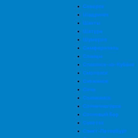
Северск
Шадринск
Шахты
Шатура
Шумерля
Симферополь
Сланцы
Славянск-на-Кубани
Смоленск
Снежинск
Сочи
Соликамск
Солнечногорск
Сосновый Бор
Советск
Санкт-Петербург