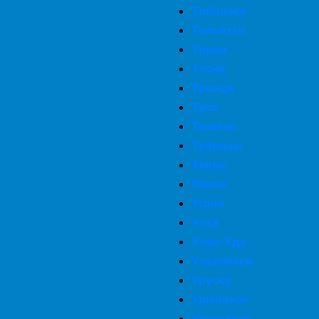
Тобольск
Тольятти
Томск
Тосно
Троицк
Тула
Тюмень
Туймазы
Тверь
Учалы
Углич
Ухта
Улан-Уде
Ульяновск
Уруссу
Урюпинск
Уссурийск