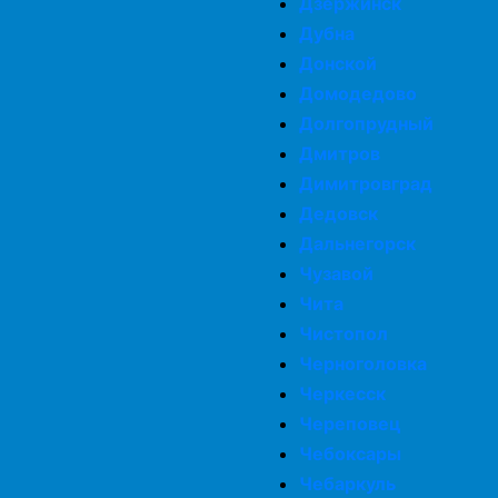
Дзержинск
Дубна
Донской
Домодедово
Долгопрудный
Дмитров
Димитровград
Дедовск
Дальнегорск
Чузавой
Чита
Чистопол
Черноголовка
Черкесск
Череповец
Чебоксары
Чебаркуль