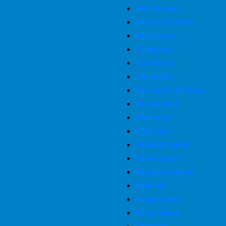
Малаховка
Белоозёрский
Удельная
Софрино
Селятино
Запрудня
Большие Вязёмы
Львовский
Михнево
Фряново
Правдинский
Шаховская
Некрасовский
Быково
Андреевка
Ильинский