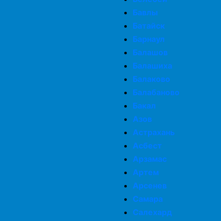
Бавлы
Батайск
Барнаул
Балашов
Балашиха
Балаково
Балабаново
Бакал
Азов
Астрахань
Асбест
Арзамас
Артем
Арсенев
Самара
Салехард