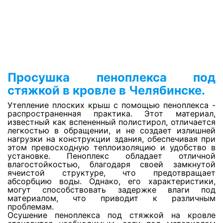
Оценка ущерба после залива
Просушка сауны
Просушка джакузи
Просушка пеноплекса под
стяжкой в кровле в Челябинске.
Просушка бассейнов
Утепление плоских крыш с помощью пеноплекса -
распространенная практика. Этот материал,
известный как вспененный полистирол, отличается
Просушка утеплителя фасада
легкостью в обращении, и не создает излишней
нагрузки на конструкции здания, обеспечивая при
этом превосходную теплоизоляцию и удобство в
установке. Пеноплекс обладает отличной
Откачка воды с паркинга
влагостойкостью, благодаря своей замкнутой
ячеистой структуре, что предотвращает
абсорбцию воды. Однако, его характеристики,
могут способствовать задержке влаги под
Откачка воды с пола
материалом, что приводит к различным
проблемам.
Осушение пеноплекса под стяжкой на кровле