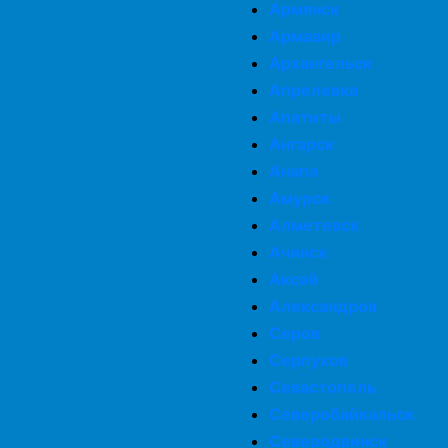
Армянск
Армавир
Архангельск
Апрелевка
Апатиты
Ангарск
Анапа
Амурск
Алметевск
Ачинск
Аксай
Александров
Серов
Серпухов
Севастополь
Северобайкальск
Северодвинск