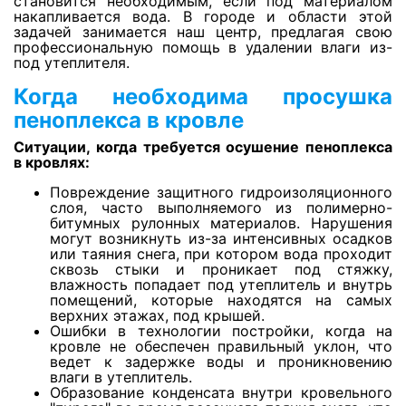
становится необходимым, если под материалом
Откачка воды с натяжных потолков
накапливается вода. В городе и области этой
задачей занимается наш центр, предлагая свою
профессиональную помощь в удалении влаги из-
Просушка фальшполов
под утеплителя.
Когда необходима просушка
пеноплекса в кровле
Просушка кварц-винила
Ситуации, когда требуется осушение пеноплекса
в кровлях:
Просушка утеплителя из стекловаты
Повреждение защитного гидроизоляционного
слоя, часто выполняемого из полимерно-
битумных рулонных материалов. Нарушения
Сушка ковролина
могут возникнуть из-за интенсивных осадков
или таяния снега, при котором вода проходит
сквозь стыки и проникает под стяжку,
влажность попадает под утеплитель и внутрь
Сушка линолеума
помещений, которые находятся на самых
верхних этажах, под крышей.
Ошибки в технологии постройки, когда на
кровле не обеспечен правильный уклон, что
Просушка стяжки и плиты перекрытия
ведет к задержке воды и проникновению
влаги в утеплитель.
Образование конденсата внутри кровельного