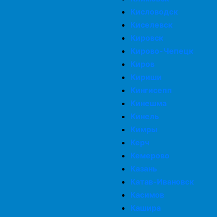
Кисловодск
Киселевск
Кировск
Кирово-Чепецк
Киров
Кириши
Кингисепп
Кинешма
Кинель
Кимры
Керч
Кемерово
Казань
Катав-Ивановск
Касимов
Кашира