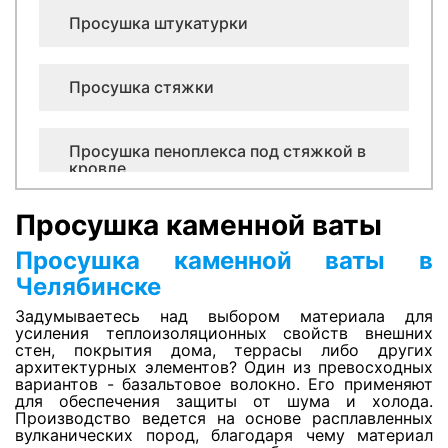
Просушка штукатурки
Просушка стяжки
Просушка пеноплекса под стяжкой в
кровле
Просушка каменной ваты
Просушка керамзита в кровле
Просушка каменной ваты в
Челябинске
Просушка минеральной ваты в плоской
кровле
Задумываетесь над выбором материала для
усиления теплоизоляционных свойств внешних
стен, покрытия дома, террасы либо других
архитектурных элементов? Один из превосходных
Просушка лифтовых шахт
вариантов - базальтовое волокно. Его применяют
для обеспечения защиты от шума и холода.
Производство ведется на основе расплавленных
вулканических пород, благодаря чему материал
Оценка ущерба после залива