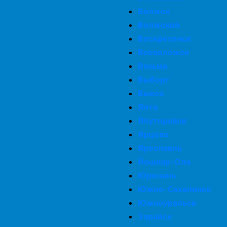
Волжск
Волжский
Воскресенск
Всеволожск
Вязьма
Выборг
Выкса
Ялта
Ялуторовск
Ярцево
Ярославль
Йошкар-Ола
Юрюзань
Южно-Сахалинск
Южноуральск
Зарайск