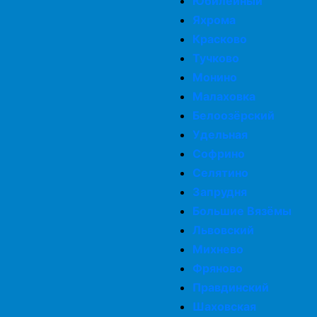
Юбилейный
Яхрома
Красково
Тучково
Монино
Малаховка
Белоозёрский
Удельная
Софрино
Селятино
Запрудня
Большие Вязёмы
Львовский
Михнево
Фряново
Правдинский
Шаховская