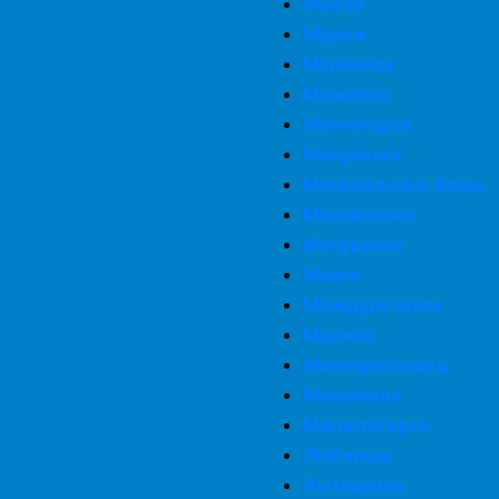
Мыски
Муром
Мурманск
Можайск
Мончегорск
Минусинск
Минеральные Воды
Михайловка
Мичуринск
Миасс
Междуреченск
Мценск
Малоярославец
Махачкала
Магнитогорск
Люберцы
Лыткарино