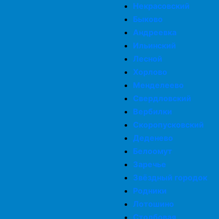
Некрасовский
Быково
Андреевка
Ильинский
Лесной
Хорлово
Менделеево
Свердловский
Вербилки
Скоропусковский
Деденево
Белоомут
Заречье
Звёздный городок
Родники
Лотошино
Столбовая