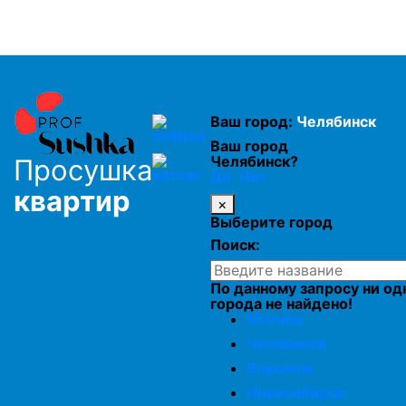
Просушка утеплителя в кровле
Просушка пеноплекса
Ваш город:
Челябинск
Просушка минеральной ваты
Ваш город
Челябинск?
Просушка
Да
Нет
Просушка каменной ваты
квартир
×
Выберите город
Просушка минеральной ваты
Поиск:
По данному запросу ни од
Просушка утеплителя из стекловаты
города не найдено!
Москва
Челябинск
Просушка стекловаты
Воронеж
Новосибирск