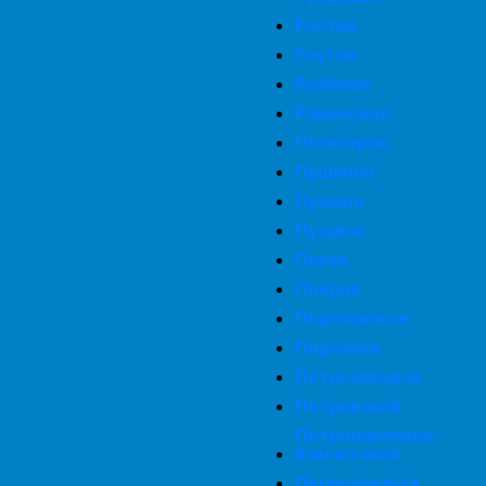
Просушка дома после зимы
Ростов
Реутов
Комплексная просушка дома
Рыбинск
Раменское
Пятигорск
Просушка фундамента
Пушкино
Пушкин
Просушка подвалов и цоколей
Пущино
Псков
Просушка мебели
Покров
Подпорожье
Подольск
Осушение домов
Петрозаводск
Петровский
Петропавловск-
Камчатский
Первоуральск