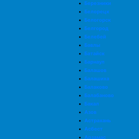
Березники
Белорецк
Белогорск
Белгород
Белебей
Бавлы
Батайск
Барнаул
Балашов
Балашиха
Балаково
Балабаново
Бакал
Азов
Астрахань
Асбест
Арзамас