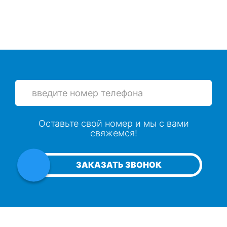
Просушка реечных потолков
Просушка крыш после задувания снега и
дождя через софиты
Сушка утеплителя в скатной кровле
Оставьте свой номер и мы с вами
свяжемся!
Просушка холодных чердаков и мансард
ЗАКАЗАТЬ ЗВОНОК
Сушка скатной кровли
Просушка плоской кровли