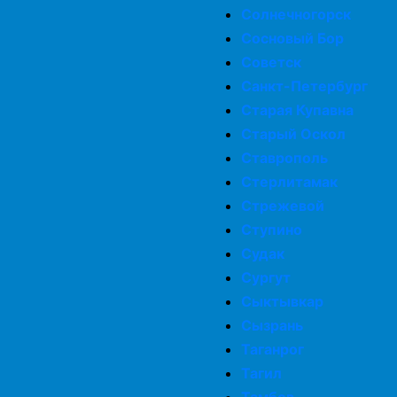
Солнечногорск
Сосновый Бор
Советск
Санкт-Петербург
Старая Купавна
Старый Оскол
Ставрополь
Стерлитамак
Стрежевой
Ступино
Судак
Сургут
Сыктывкар
Сызрань
Таганрог
Тагил