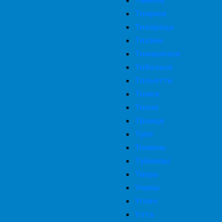
Тамбов
Темрюк
Тихорецк
Тихвин
Тимашевск
Тобольск
Тольятти
Томск
Тосно
Троицк
Тула
Тюмень
Туймазы
Тверь
Учалы
Углич
Ухта