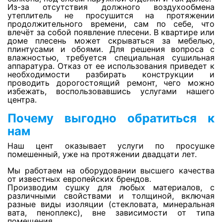
Из-за отсутствия должного воздухообмена
утеплитель не просушится на протяжении
продолжительного времени, сам по себе, что
Просушка фальшполов
влечёт за собой появление плесени. В квартире или
доме плесень может скрываться за мебелью,
плинтусами и обоями. Для решения вопроса с
влажностью, требуется специальная сушильная
Просушка кварц-винила
аппаратура. Отказ от ее использования приведет к
необходимости разбирать конструкции и
проводить дорогостоящий ремонт, чего можно
избежать, воспользовавшись услугами нашего
Просушка утеплителя из стекловаты
центра.
Почему выгодно обратиться к
Сушка ковролина
нам
Наш цент оказывает услуги по просушке
помешенный, уже на протяжении двадцати лет.
Сушка линолеума
Мы работаем на оборудовании высшего качества
от известных европейских брендов.
Просушка стяжки и плиты перекрытия
Производим сушку для любых материалов, с
различными свойствами и толщиной, включая
разные виды изоляции (стекловата, минеральная
вата, пеноплекс), вне зависимости от типа
Просушка деревянного пола
помещения.