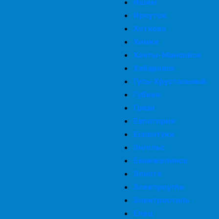
Ишим
Иркутск
Хотково
Химки
Ханты-Мансийск
Хабаровск
Гусь-Хрустальный
Губкин
Грязи
Евпатория
Ессентуки
Энгельс
Еманжелинск
Элиста
Электроугли
Электросталь
Елец