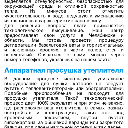
выделяется огнеупорностью, безопасностью для
окружающей среды и отличной сохранностью
тепла. Из минусов стоит отметить
чувствительность к воде, ведущую к уменьшению
Просушка сауны
изоляционных характеристик наполовину.
Для решения вопроса влаги применяется
технологическое высушивание. Наш центр
Просушка джакузи
предоставляет свои услуги в Челябинске и
области. Мы готовы провести процедуру
дегидратации базальтовой ваты в горизонтальных
и наклонных кровлях, в части полов, стен и
Просушка бассейнов
перекрытий. Связаться с нами можно через
номера телефонов, указанных на нашем сайте!
Аппаратная просушка утеплителя
Просушка утеплителя фасада
В данном процессе используют уникальное
оборудование для сушки, которое не следует
путать с тепловентиляторами или обогревателями.
Откачка воды с паркинга
Подобные приспособления не подходят для
просушки утеплителя. Такой технологический
процесс дает 100% результат и при этом не важно,
где расположен ваш утеплитель, в самых разных
Откачка воды с пола
постройках и конструкциях, таких как под
кровельным покрытием, внутри пустот
гипсокартона, за обшивкой веранды или закрытого
Откачка воды с натяжных потолков
балкона, под слоем наружной отделки и так далее.