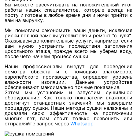
Вы можете рассчитывать на положительный итог
работы наших специалистов, которые всегда на
посту и готовы в любое время дня и ночи прийти к
Просушка керамической плитки
вам на выручку.
Мы помогаем сэкономить ваши деньги, исключая
риски полной замены утеплителя и ремонт "с нуля".
Просушка стен из гипрока
Оказываем дополнительные услуги, например, если
вам нужно устранить последствия затопления
цокольного этажа, прежде всего мы уберем воду,
после чего начнем процесс сушки.
Просушка стен из пазогребня
Наши профессионалы выедут для проведения
осмотра объекта и с помощью влагомеров,
Просушка стен из пеноблоков
европейского производства, определят уровень
влажности изоляции. Данные устройства
обеспечивают максимально точные показания.
Затем мы установим и запустим сушильное
Просушка кирпичных стен
оборудование. Как только показатели влажности
достигнут стандартных значений, мы завершим
процедуру сушки. Наши методы сушки налажены и
доказали свою эффективность на протяжении
Просушка деревянного потолка
многих лет, вам стоит только позвонить или
отправляйте запрос через
Whatsapp
Просушка ламината