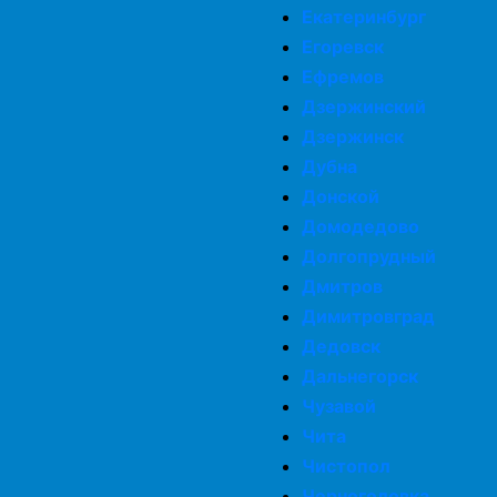
Екатеринбург
Егоревск
Ефремов
Дзержинский
Дзержинск
Дубна
Донской
Домодедово
Долгопрудный
Дмитров
Димитровград
Дедовск
Дальнегорск
Чузавой
Чита
Чистопол
Черноголовка