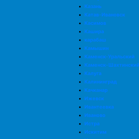
Казань
Катав-Ивановск
Касимов
Кашира
карабаш
Камышин
Каменск-Уральский
Каменск-Шахтински
Калуга
Калининград
Качканар
Ижевск
Ивантеевка
Иваново
Истра
Искитим