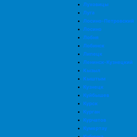
Луховицы
Луга
Лосино-Петровский
Лосино
Лобня
Лобинск
Липецк
Ленинск-Кузнецкий
Кызыл
Кыштым
Кузнецк
Куйбышев
Курск
Курган
Курчатов
Кумертау
Кубинка