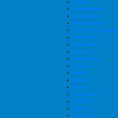
Заринск
Зеленогорск
Зеленоград
Железногорск
Железнодорожный
Жигулевск
Жуковский
Златоуст
Звенигород
Агидель
Янаул
Боровск
Верея
Высоковск
Голицыно
Дрезна
Калининец