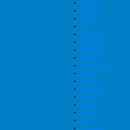
Коломна
Когалым
Клинсы
Клин
Климовск
Кисловодск
Киселевск
Кировск
Кирово-Чепецк
Киров
Кириши
Кингисепп
Кинешма
Кинель
Кимры
Керч
Кемерово