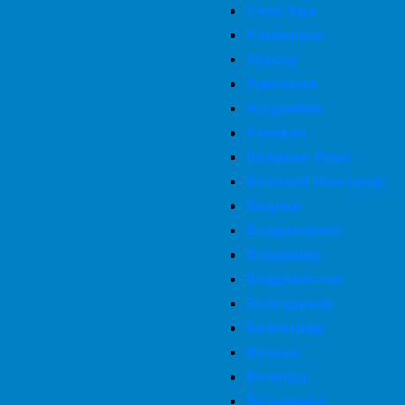
Улан-Уде
Ульяновск
Уруссу
Урюпинск
Уссурийск
Узловая
Великие Луки
Великий Новгород
Видное
Владикавказ
Владимир
Владивосток
Волгодонск
Волгоград
Волхов
Вологда
Волокамск