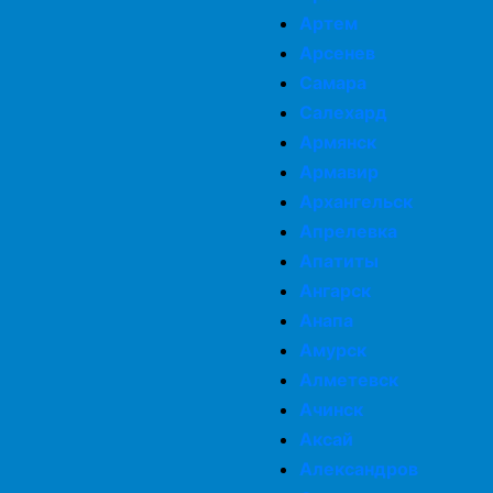
Артем
Арсенев
Самара
Салехард
Армянск
Армавир
Архангельск
Апрелевка
Апатиты
Ангарск
Анапа
Амурск
Алметевск
Ачинск
Аксай
Александров